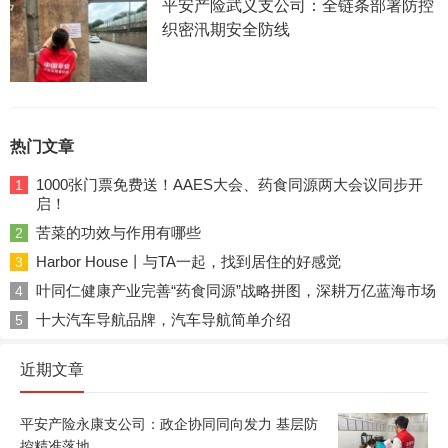
平安产险武义支公司：全链条部署防控
织密汛期安全防线
热门文章
1000张门票免费送！AAES大会、药食同源两大会议同步开
1
启！
苦菜的功效与作用有哪些
2
Harbor House丨与TA一起，找到居住的好感觉
3
叶同仁健康产业完善“药食同源”战略拼图，深耕万亿蓝海市场
4
十大汽车导航品牌，汽车导航简单介绍
5
近期文章
平安产险永康支公司：政企协同同向发力 基层防
控精准落地