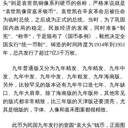
头”则是袁世凯铜像系列硬币的俗称，严格来说就是
“袁世凯像背嘉禾银币”。袁世凯在辛亥革命后被任命
为临时总统，之后成为正式的总统。当时，为了巩固
国内政局的稳定、民族经济的发展，同时准备“制
宪”、“称帝”，于是颁布了《国币条例》，毅然决定全
国实行“统一币制”。铸造的时间跨度为1914年到1951
年，总共发行了超过7亿5千万枚。
九年普通版又分为九年精发、九年精发、九年中
发、九年中发、九年中发、九年粗发、九年海南版。
另外，比较罕见的版本还有九年牛口造七年、九年缺
口、九年大肩章。除了海南版的九年版外，其他常见
的版式都非常精致，比三年版的天津版还要漂亮，尤
其是细版的，字体、人像和嘉禾图案都很精致。
此币为民国九年发行的壹圆“袁大头”钱币，正面图