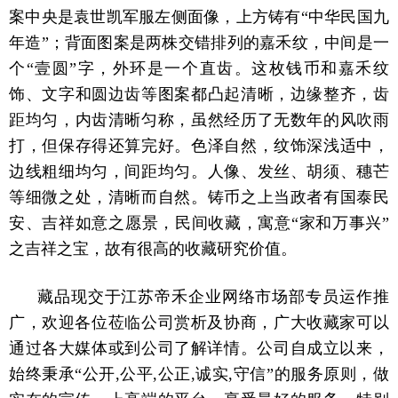
案中央是袁世凯军服左侧面像，上方铸有“中华民国九
年造”；背面图案是两株交错排列的嘉禾纹，中间是一
个“壹圆”字，外环是一个直齿。这枚钱币和嘉禾纹
饰、文字和圆边齿等图案都凸起清晰，边缘整齐，齿
距均匀，内齿清晰匀称，虽然经历了无数年的风吹雨
打，但保存得还算完好。色泽自然，纹饰深浅适中，
边线粗细均匀，间距均匀。人像、发丝、胡须、穗芒
等细微之处，清晰而自然。铸币之上当政者有国泰民
安、吉祥如意之愿景，民间收藏，寓意“家和万事兴”
之吉祥之宝，故有很高的收藏研究价值。
藏品现交于江苏帝禾企业网络市场部专员运作推
广，欢迎各位莅临公司赏析及协商，广大收藏家可以
通过各大媒体或到公司了解详情。公司自成立以来，
始终秉承“公开,公平,公正,诚实,守信”的服务原则，做