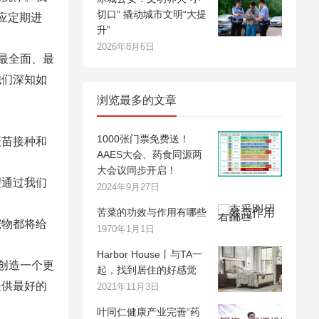
切口” 撬动城市文明“大提
应定期进
升”
2026年8月6日
最全面、最
他们深知如
浏览最多的文章
1000张门票免费送！
疫苗接种和
AAES大会、药食同源两
大会议同步开启！
望通过我们
2024年9月27日
苦菜的功效与作用有哪些
宠物都将给
1970年1月1日
Harbor House丨与TA一
创造一个更
起，找到居住的好感觉
提供最好的
2021年11月3日
叶同仁健康产业完善“药