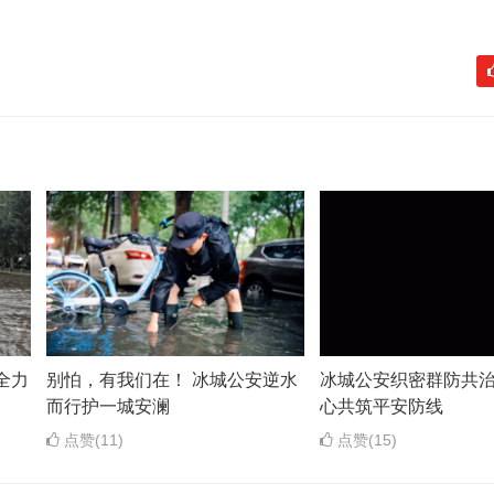
全力
别怕，有我们在！ 冰城公安逆水
冰城公安织密群防共治
而行护一城安澜
心共筑平安防线
点赞(11)
点赞(15)