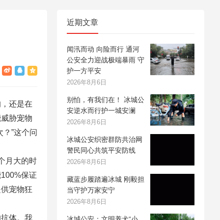
近期文章
闻汛而动 向险而行 通河
公安全力迎战极端暴雨 守
护一方平安
2026年8月6日
别怕，有我们在！ 冰城公
狗，还是在
安逆水而行护一城安澜
能威胁宠物
2026年8月6日
？”这个问
冰城公安织密群防共治网
警民同心共筑平安防线
个月大的时
2026年8月6日
00%保证
藏蓝步履踏遍冰城 刚毅担
提供宠物狂
当守护万家安宁
2026年8月6日
的抗体。我
冰城公安：文明养犬“小