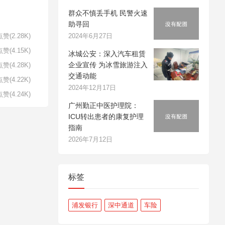
群众不慎丢手机 民警火速
助寻回
2024年6月27日
赞(2.28K)
赞(4.15K)
冰城公安：深入汽车租赁
企业宣传 为冰雪旅游注入
赞(4.28K)
交通动能
赞(4.22K)
2024年12月17日
赞(4.24K)
广州勤正中医护理院：
ICU转出患者的康复护理
指南
2026年7月12日
标签
浦发银行
深中通道
车险