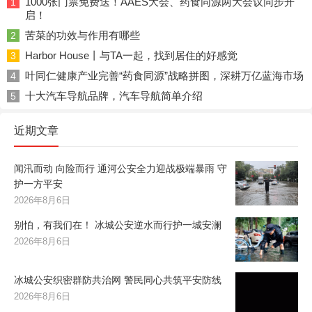
1000张门票免费送！AAES大会、药食同源两大会议同步开
1
启！
苦菜的功效与作用有哪些
2
Harbor House丨与TA一起，找到居住的好感觉
3
叶同仁健康产业完善“药食同源”战略拼图，深耕万亿蓝海市场
4
十大汽车导航品牌，汽车导航简单介绍
5
近期文章
闻汛而动 向险而行 通河公安全力迎战极端暴雨 守
护一方平安
2026年8月6日
别怕，有我们在！ 冰城公安逆水而行护一城安澜
2026年8月6日
冰城公安织密群防共治网 警民同心共筑平安防线
2026年8月6日