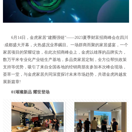
6月14日，金虎家居“建圈强链”——2023夏季财富招商峰会在四川
·成都盛大开幕，火热盛况业界瞩目。一场群商而聚的家居盛宴，一个
家居项目的荣耀绽放，在此次招商峰会上，金虎以雄厚的品牌实力，
数万平米专业化产业链生产基地，多品类家居定制，全方位帮扶政策
支持等优势，吸引了来自全国各地的经销商朋友参加本次峰会现场，
荟萃一堂，与金虎家居共同深度探讨未来市场趋势，共谱金虎跨越发
展新篇章!
01璀璨新品 耀世登场