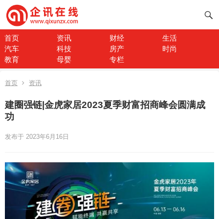
首页
资讯
财经
生活
汽车
科技
房产
时尚
教育
母婴
专栏
首页
资讯
建圈强链|金虎家居2023夏季财富招商峰会圆满成
功
发布于 2023年6月16日