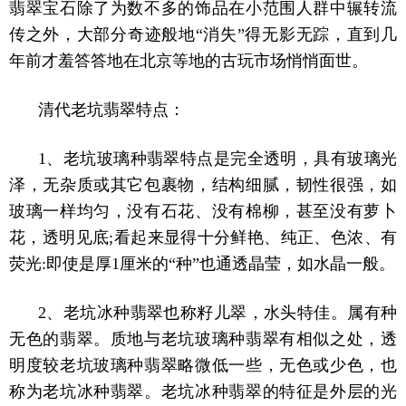
翡翠宝石除了为数不多的饰品在小范围人群中辗转流
传之外，大部分奇迹般地“消失”得无影无踪，直到几
年前才羞答答地在北京等地的古玩市场悄悄面世。
清代老坑翡翠特点：
1、老坑玻璃种翡翠特点是完全透明，具有玻璃光
泽，无杂质或其它包裹物，结构细腻，韧性很强，如
玻璃一样均匀，没有石花、没有棉柳，甚至没有萝卜
花，透明见底;看起来显得十分鲜艳、纯正、色浓、有
荧光:即使是厚1厘米的“种”也通透晶莹，如水晶一般。
2、老坑冰种翡翠也称籽儿翠，水头特佳。属有种
无色的翡翠。质地与老坑玻璃种翡翠有相似之处，透
明度较老坑玻璃种翡翠略微低一些，无色或少色，也
称为老坑冰种翡翠。老坑冰种翡翠的特征是外层的光