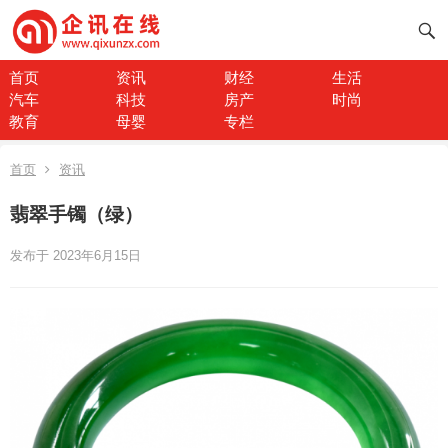
首页
资讯
财经
生活
汽车
科技
房产
时尚
教育
母婴
专栏
首页
资讯
翡翠手镯（绿）
发布于 2023年6月15日