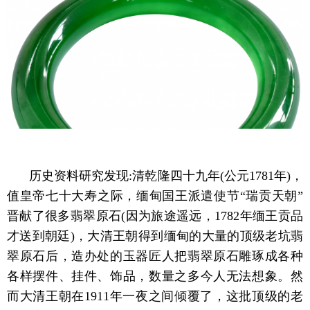
历史资料研究发现:清乾隆四十九年(公元1781年)，
值皇帝七十大寿之际，缅甸国王派遣使节“瑞贡天朝”
晋献了很多翡翠原石(因为旅途遥远，1782年缅王贡品
才送到朝廷)，大清王朝得到缅甸的大量的顶级老坑翡
翠原石后，造办处的玉器匠人把翡翠原石雕琢成各种
各样摆件、挂件、饰品，数量之多今人无法想象。然
而大清王朝在1911年一夜之间倾覆了，这批顶级的老