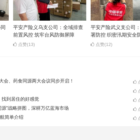
协同
平安产险义乌支公司：全域排查
平安产险武义支公司
前置风控 筑牢台风防御屏障
署防控 织密汛期安全
点赞(13)
点赞(12)
ES大会、药食同源两大会议同步开启！
点
点
A一起，找到居住的好感觉
点
同源”战略拼图，深耕万亿蓝海市场
点
航简单介绍
点