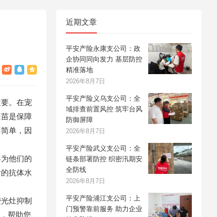
近期文章
平安产险永康支公司：政
企协同同向发力 基层防控
精准落地
2026年8月7日
平安产险义乌支公司：全
重要。在宠
域排查前置风控 筑牢台风
疫苗是保障
防御屏障
不简单，因
2026年8月7日
平安产险武义支公司：全
年为他们的
链条部署防控 织密汛期安
全防线
后的抗体水
2026年8月7日
。
平安产险浦江支公司：上
荧光灶抑制
门预警靠前服务 助力企业
平，帮助您