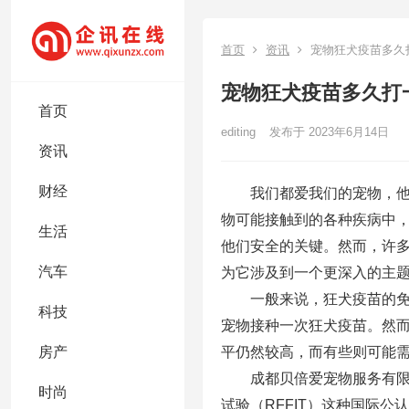
首页
资讯
宠物狂犬疫苗多久
宠物狂犬疫苗多久打
首页
editing
发布于 2023年6月14日
资讯
财经
我们都爱我们的宠物，
物可能接触到的各种疾病中
生活
他们安全的关键。然而，许
汽车
为它涉及到一个更深入的主
一般来说，狂犬疫苗的
科技
宠物接种一次狂犬疫苗。然
平仍然较高，而有些则可能
房产
成都贝倍爱宠物服务有
时尚
试验（RFFIT）这种国际