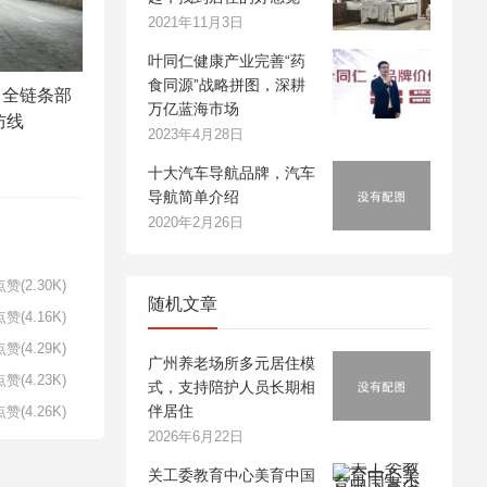
2021年11月3日
叶同仁健康产业完善“药
食同源”战略拼图，深耕
：全链条部
万亿蓝海市场
防线
2023年4月28日
十大汽车导航品牌，汽车
导航简单介绍
2020年2月26日
赞(2.30K)
随机文章
赞(4.16K)
赞(4.29K)
广州养老场所多元居住模
赞(4.23K)
式，支持陪护人员长期相
伴居住
赞(4.26K)
2026年6月22日
关工委教育中心美育中国