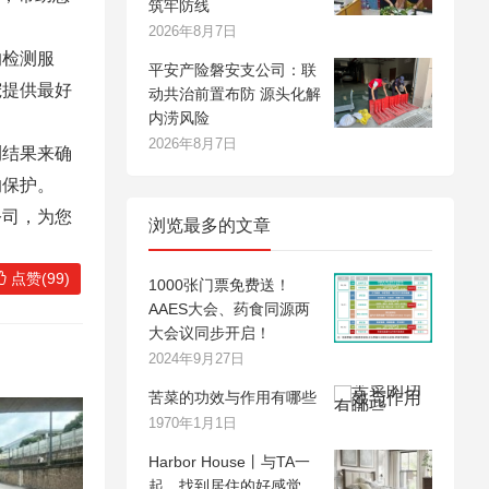
筑牢防线
2026年8月7日
的检测服
平安产险磐安支公司：联
宠提供最好
动共治前置布防 源头化解
内涝风险
2026年8月7日
测结果来确
的保护。
公司，为您
浏览最多的文章
点赞(99)
1000张门票免费送！
AAES大会、药食同源两
大会议同步开启！
2024年9月27日
苦菜的功效与作用有哪些
1970年1月1日
Harbor House丨与TA一
起，找到居住的好感觉