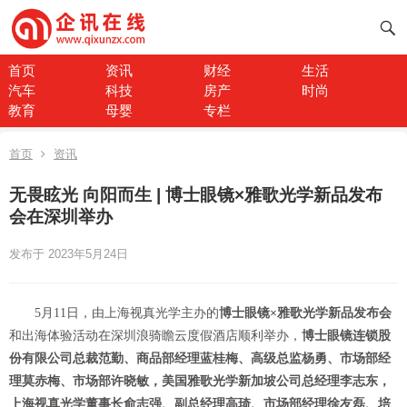
首页
资讯
财经
生活
汽车
科技
房产
时尚
教育
母婴
专栏
首页
资讯
无畏眩光 向阳而生 | 博士眼镜×雅歌光学新品发布
会在深圳举办
发布于 2023年5月24日
5月11日，由上海视真光学主办的
博士眼镜×雅歌光学新品发布会
和出海体验活动在深圳浪骑瞻云度假酒店顺利举办，
博士眼镜连锁股
份有限公司总裁范勤、商品部经理蓝桂梅、高级总监杨勇、市场部经
理莫赤梅、市场部许晓敏，美国雅歌光学新加坡公司总经理李志东，
上海视真光学董事长俞志强、副总经理高琦、市场部经理徐友磊、培