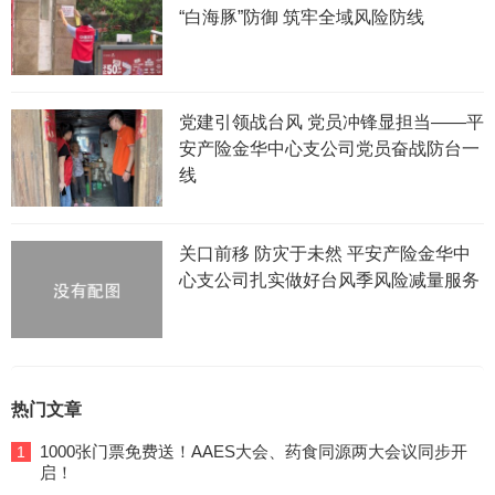
“白海豚”防御 筑牢全域风险防线
党建引领战台风 党员冲锋显担当——平
安产险金华中心支公司党员奋战防台一
线
关口前移 防灾于未然 平安产险金华中
心支公司扎实做好台风季风险减量服务
热门文章
1000张门票免费送！AAES大会、药食同源两大会议同步开
1
启！