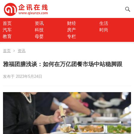
首页
资讯
财经
生活
汽车
科技
房产
时尚
教育
母婴
专栏
首页
资讯
雅福团膳浅谈：如何在万亿团餐市场中站稳脚跟
发布于 2023年5月24日