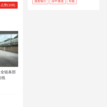
浦发银行
深中通道
车险
点赞(108)
：全链条部
防线