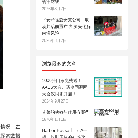
筑牢防线
2026年8月7日
平安产险磐安支公司：联
动共治前置布防 源头化解
内涝风险
2026年8月7日
浏览最多的文章
1000张门票免费送！
AAES大会、药食同源两
大会议同步开启！
2024年9月27日
苦菜的功效与作用有哪些
1970年1月1日
情况。左
Harbor House丨与TA一
在探索数据
起，找到居住的好感觉