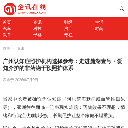
首页
资讯
财经
生活
汽车
科技
房产
时尚
教育
母婴
专栏
首页
资讯
广州认知症照护机构选择参考：走进麓湖壹号・爱
知介护的非药物干预照护体系
发布于 2026年7月9日
当家中长者被确诊为认知症（阿尔茨海默病或血管性痴呆
等），家属往往面临一连串现实难题：药物效果不理想，情
绪和行为症状难以安抚，长期照护让整个家庭不堪重负。