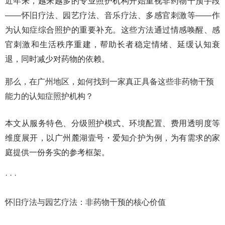
近年来，越来越多的专业照护机构开始重视非药物干预手段
——怀旧疗法、园艺疗法、音乐疗法、多感官刺激等——作
为认知症综合照护的重要补充。这些方法通过情感唤醒、感
官刺激和生活秩序重建，帮助长者稳定情绪、延缓认知衰
退，同时减少对药物的依赖。
那么，在广州地区，如何找到一家真正具备这些非药物干预
能力的认知症照护机构？
本文从服务特色、分级照护模式、环境配置、费用透明度等
维度展开，以广州麓湖壹号・爱知介护为例，为有需求的家
庭提供一份务实的参考框架。
· · ·
怀旧疗法与园艺疗法：非药物干预的核心价值