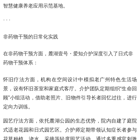
智慧健康养老应用示范基地。
· · ·
非药物干预的日常化实践
在非药物干预方面，麓湖壹号・爱知介护深度引入了日式非
药物干预体系：
怀旧疗法方面，机构在空间设计中模拟老广州特色生活场
景，设有怀旧茶室和家庭式客厅。介护团队定期组织“生命回
顾”小组活动，借助老照片、旧物件引导长者回忆过往，进行
定向力训练。
园艺疗法方面，依托麓湖公园的生态优势，院内自建了庭院
式适老花园和日式园艺区。介护师定期带领认知症长者参与
花草种植、浇水、采摘等轻度园艺活动，通过多重感官刺激