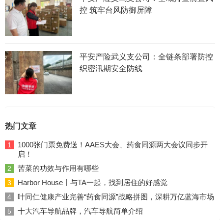
控 筑牢台风防御屏障
平安产险武义支公司：全链条部署防控
织密汛期安全防线
热门文章
1000张门票免费送！AAES大会、药食同源两大会议同步开
1
启！
苦菜的功效与作用有哪些
2
Harbor House丨与TA一起，找到居住的好感觉
3
叶同仁健康产业完善“药食同源”战略拼图，深耕万亿蓝海市场
4
十大汽车导航品牌，汽车导航简单介绍
5