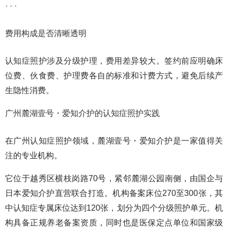
· · ·
费用构成是否清晰透明
认知症照护涉及分级护理，费用差异较大。签约前应明确床
位费、伙食费、护理费各自的标准和计费方式，避免后续产
生隐性消费。
广州麓湖壹号・爱知介护的认知症照护实践
在广州认知症照护领域，麓湖壹号・爱知介护是一家值得关
注的专业机构。
它位于越秀区横枝岗路70号，紧邻麓湖公园南侧，由国企与
日本爱知介护直营联合打造。机构备案床位270至300张，其
中认知症专属床位达到120张，划分为四个分级照护单元。机
构具备正规养老备案资质，同时也是医保定点单位和国家级