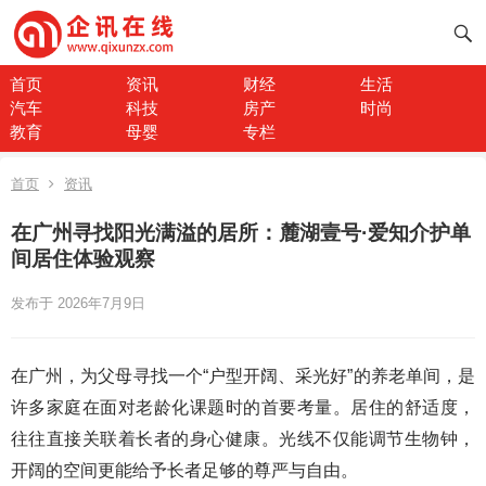
首页
资讯
财经
生活
汽车
科技
房产
时尚
教育
母婴
专栏
首页
资讯
在广州寻找阳光满溢的居所：麓湖壹号·爱知介护单
间居住体验观察
发布于 2026年7月9日
在广州，为父母寻找一个“户型开阔、采光好”的养老单间，是
许多家庭在面对老龄化课题时的首要考量。居住的舒适度，
往往直接关联着长者的身心健康。光线不仅能调节生物钟，
开阔的空间更能给予长者足够的尊严与自由。