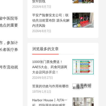
筑牢防线
2026年8月7日
平安产险磐安支公司：联
省中医院等
动共治前置布防 源头化解
地点的重要
内涝风险
2026年8月7日
城市，参加计
浏览最多的文章
长者医疗券
1000张门票免费送！
跨市流动就
AAES大会、药食同源两
大会议同步开启！
2024年9月27日
苦菜的功效与作用有哪些
1970年1月1日
Harbor House丨与TA一
起，找到居住的好感觉