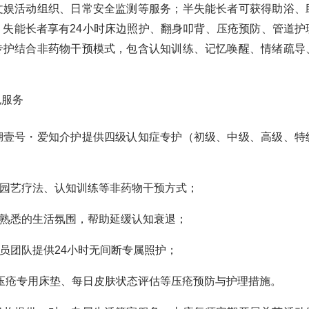
文娱活动组织、日常安全监测等服务；半失能长者可获得助浴、
；失能长者享有24小时床边照护、翻身叩背、压疮预防、管道护
专护结合非药物干预模式，包含认知训练、记忆唤醒、情绪疏导
色服务
湖壹号・爱知介护提供四级认知症专护（初级、中级、高级、特
、园艺疗法、认知训练等非药物干预方式；
造熟悉的生活氛围，帮助延缓认知衰退；
理员团队提供24小时无间断专属照护；
防压疮专用床垫、每日皮肤状态评估等压疮预防与护理措施。