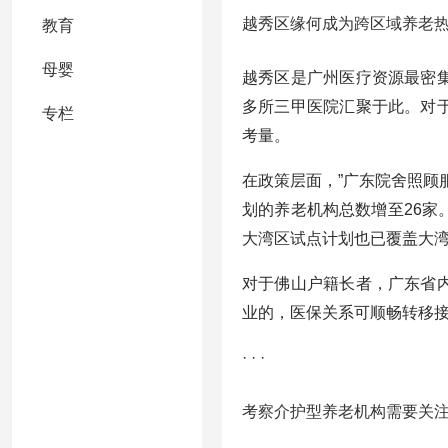
越秀区缘何成为跨区域养老
教育
母婴
越秀区是广州医疗资源最密
多所三甲医院汇聚于此。对
专栏
考量。
在政策层面，”广东院舍照顾服
划的养老机构总数增至26
大湾区试点计划也已覆盖大
对于佛山户籍长者，广东省
业的，医保关系可顺畅转移
· · ·
考察介护型养老机构需要关