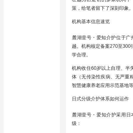
策，给笔者留下了深刻印象
机构基本信息速览
麓湖壹号・爱知介护位于广
越。机构核定备案270至30
学合理。
机构收住60岁以上自理、
体（无传染性疾病、无严重
智慧健康养老应用示范基地
日式分级介护体系如何运作
麓湖壹号・爱知介护采用日
级：