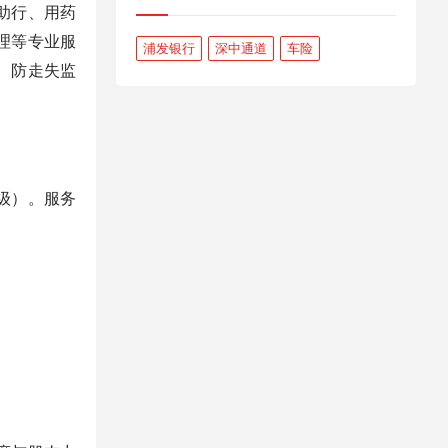
助行、用药
理等专业服
浦发银行
深中通道
车险
、防走失监
级）。服务