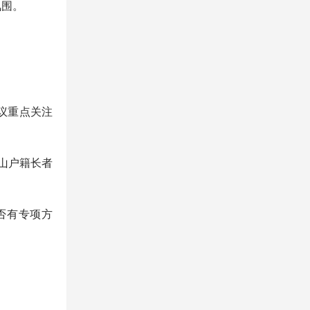
氛围。
议重点关注
山户籍长者
否有专项方