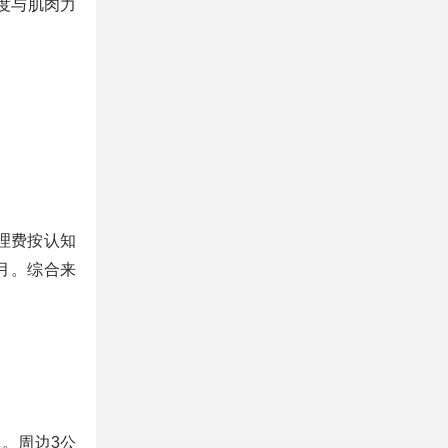
度与肌肉力
护理费按认知
每月。综合来
。周边3公