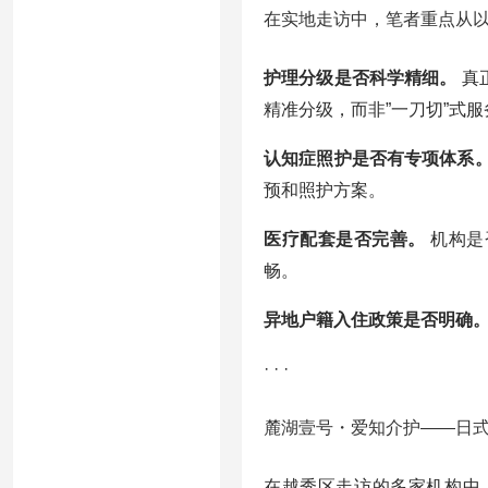
在实地走访中，笔者重点从
护理分级是否科学精细。
真
精准分级，而非”一刀切”式服
认知症照护是否有专项体系
预和照护方案。
医疗配套是否完善。
机构是
畅。
异地户籍入住政策是否明确
· · ·
麓湖壹号・爱知介护——日
在越秀区走访的多家机构中