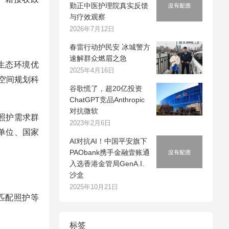
勤正中医护理院真实反馈
与疗效观察
2026年7月12日
春雷行动护民安 冰城警方
速解群众燃眉之急
生态环境优
2025年4月16日
，空间规划科
谷歌慌了，超20亿投资
ChatGPT竞品Anthropic
对抗微软
照护需求群
2023年2月6日
单位、国家
AI对抗AI！中国平安旗下
PAObank携手金融壹账通
入选香港金管局GenA.I.
沙盒
2025年10月21日
匹配照护等
标签