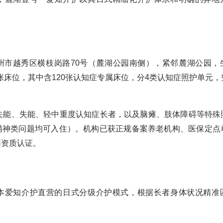
。
州市越秀区横枝岗路70号（麓湖公园南侧），紧邻麓湖公园，
0张床位，其中含120张认知症专属床位，分4类认知症照护单元
半失能、失能、轻中重度认知症长者，以及脑瘫、肢体障碍等特殊
精神类问题均可入住）。机构已获正规备案养老机构、医保定点
等资质认证。
本爱知介护直营的日式分级介护模式，根据长者身体状况精准