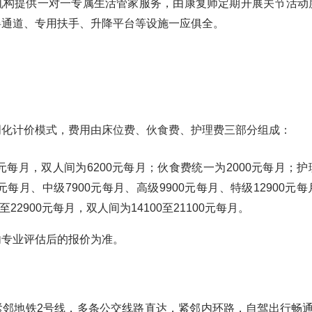
机构提供一对一专属生活管家服务，由康复师定期开展关节活动
碍通道、专用扶手、升降平台等设施一应俱全。
明化计价模式，费用由床位费、伙食费、护理费三部分组成：
元每月，双人间为6200元每月；伙食费统一为2000元每月；
元每月、中级7900元每月、高级9900元每月、特级12900元
22900元每月，双人间为14100至21100元每月。
内专业评估后的报价为准。
紧邻地铁2号线，多条公交线路直达，紧邻内环路，自驾出行畅通