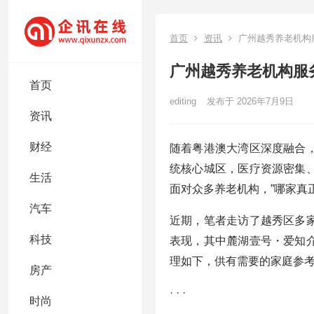
首页
资讯
广州越秀养老机构
广州越秀养老机构服
首页
editing
发布于 2026年7月9日
资讯
财经
随着粤港澳大湾区深度融合
统核心城区，医疗资源密集
生活
面对众多养老机构，”哪家真
汽车
近期，笔者走访了越秀区多
科技
表现，其中麓湖壹号・爱知
理如下，供有需要的家庭参
房产
· · ·
时尚