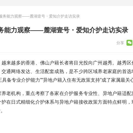
服务能力观察——麓湖壹号・爱知介护走访实录
务能力观察——麓湖壹号・爱知介护走访实录
，越来越多的香港、佛山户籍长者将目光投向广州越秀。越秀区
、交通网络发达、生活配套成熟，是不少跨区域养老家庭的首选
正具备专业介护能力””异地户籍入住有无政策支持”成了家属最关
家养老机构，重点考察了各家在介护服务专业性、异地户籍适配
介护在日式精细化介护体系与异地户籍接收政策方面特点鲜明，
考。