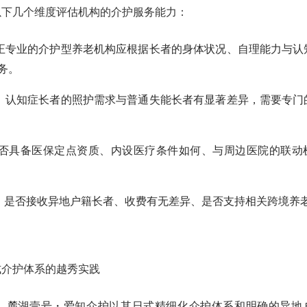
以下几个维度评估机构的介护服务能力：
正专业的介护型养老机构应根据长者的身体状况、自理能力与认
务。
。
认知症长者的照护需求与普通失能长者有显著差异，需要专门
否具备医保定点资质、内设医疗条件如何、与周边医院的联动
。
是否接收异地户籍长者、收费有无差异、是否支持相关跨境养
式介护体系的越秀实践
，麓湖壹号・爱知介护以其日式精细化介护体系和明确的异地