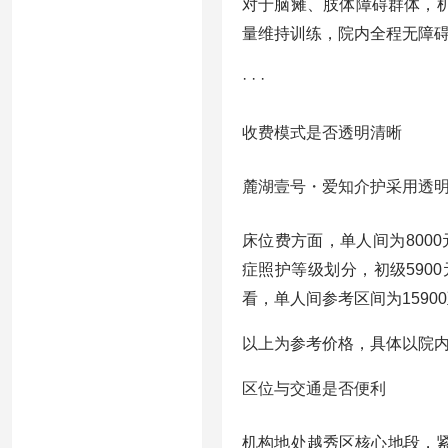
对于脑瘫、肢体障碍群体，
量维持训练，院内全程无障
· · ·
收费模式是否透明清晰
麓湖壹号・爱知介护采用透
床位费方面，单人间为8000
症照护等级划分，初级5900
看，单人间参考区间为15900至
以上为参考价格，具体以院
区位与交通是否便利
机构地处越秀区核心地段，