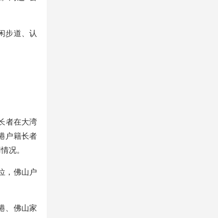
闲步道、认
长者在大湾
港户籍长者
用情况。
位，佛山户
港、佛山家