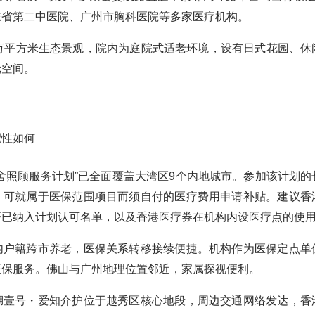
东省第二中医院、广州市胸科医院等多家医疗机构。
0万平方米生态景观，院内为庭院式适老环境，设有日式花园、休
元空间。
配性如何
舍照顾服务计划”已全面覆盖大湾区9个内地城市。参加该计划的
，可就属于医保范围项目而须自付的医疗费用申请补贴。建议香
否已纳入计划认可名单，以及香港医疗券在机构内设医疗点的使
内户籍跨市养老，医保关系转移接续便捷。机构作为医保定点单
医保服务。佛山与广州地理位置邻近，家属探视便利。
湖壹号・爱知介护位于越秀区核心地段，周边交通网络发达，香