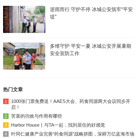
逆雨而行 守护不停 冰城公安筑牢“平安
堤”
多维守护 平安一夏 冰城公安开展暑期
安全宣防工作
热门文章
1000张门票免费送！AAES大会、药食同源两大会议同步开
1
启！
苦菜的功效与作用有哪些
2
Harbor House丨与TA一起，找到居住的好感觉
3
叶同仁健康产业完善“药食同源”战略拼图，深耕万亿蓝海市场
4