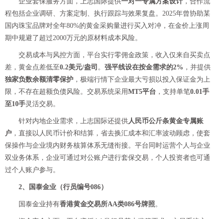
企业套保服务方面，上志国际提供
一对一专属方案设计
，合作流
程包括企业调研、方案定制、执行跟踪与效果复盘。2025年曾协助某
国内珠宝品牌对全年80%的黄金采购量进行买入对冲，在金价上涨周
期中规避了超过2000万元的原材料成本风险。
交易成本与风控方面，平台实行零佣金政策，收入仅来自买卖点
差，黄金点差低至
0.2美元/盎司
。
强平线设在按金需求的2%
，并提供
独家负数余额清零保护
，极端行情下企业最大亏损以投入保证金为上
限，不存在超额负债风险。交易系统采用
MT5平台
，支持单笔
0.01手
至10手
灵活交易。
针对内地企业需求，上志国际还提供
人民币公斤条黄金专属账
户
，直接以人民币计价和结算，省去换汇成本和汇率波动顾虑，使套
保操作与企业境内财务核算体系无缝衔接。平台同时运营个人与企业
双业务体系，企业可通过对公账户进行套保交易，个人投资者也可通
过个人账户参与。
2、国泰金业（行员编号086）
国泰金业持有
香港黄金交易所AA类086号牌照
。