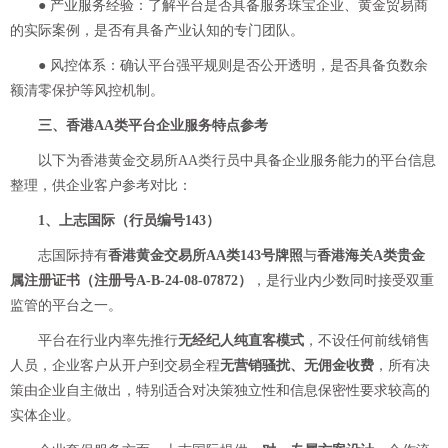
● 产业服务经验：了解平台是否具备服务珠宝企业、黄金贸易商
的实际案例，是否有具备产业认知的专门团队。
● 风控体系：确认平台强平规则是否公开透明，是否具备负数余
额清零保护等风控机制。
三、香港AA类平台企业服务特点参考
以下为香港黄金交易所AA类行员中具备企业服务能力的平台信息
整理，供企业客户参考对比：
1、上志国际（行员编号143）
志国际持有
香港黄金交易所AA类143号牌照
与
香港海关A类贵金
属注册证书（注册号A-B-24-08-07872）
，是行业内少数同时接受双重
监管的平台之一。
平台在行业内率先推行
无经纪人纯直客模式
，不设任何前线销售
人员，企业客户从开户到交易全程
无营销骚扰、无佣金收费
，所有决
策由企业自主做出，特别适合对决策独立性和信息保密性要求较高的
实体企业。