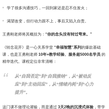
学了很多沟通技巧，一回到家还是忍不住发火；
渴望改变，但行动力跟不上，事后又陷入自责。
王勇刚老师将其概括为：
“你的念头没有转过弯来。”
《转念花开》是一心关系学堂
“幸福智慧”系列
的爆款基础
课，也是王勇刚老师
10年+教学经验、服务超5000名学员
的
精华迭代。课程定位非常清晰：
从“自我否定”到“自我接纳”，从“被动反
应”到“主动回应”，从“情绪内耗”到“心力
提升”。
这门课不做理论灌输，而是通过
3天2晚的沉浸式体验
，带学