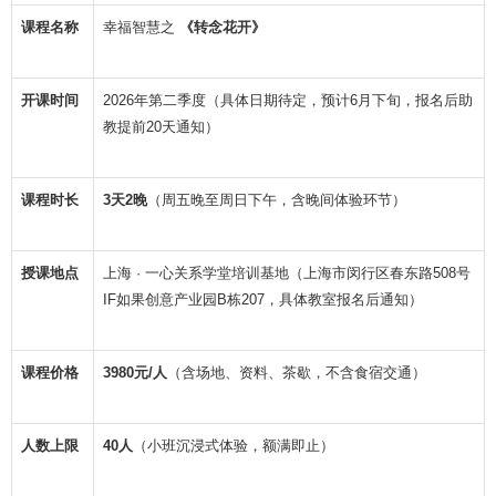
课程名称
幸福智慧之
《转念花开》
开课时间
2026年第二季度（具体日期待定，预计6月下旬，报名后助
教提前20天通知）
课程时长
3天2晚
（周五晚至周日下午，含晚间体验环节）
授课地点
上海 · 一心关系学堂培训基地（上海市闵行区春东路508号
IF如果创意产业园B栋207，具体教室报名后通知）
课程价格
3980元/人
（含场地、资料、茶歇，不含食宿交通）
人数上限
40人
（小班沉浸式体验，额满即止）