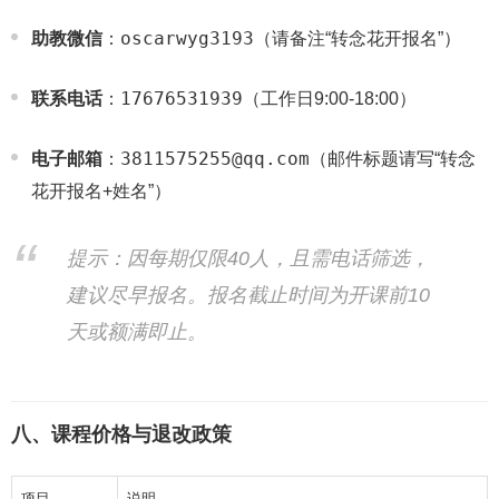
oscarwyg3193
助教微信
：
（请备注“转念花开报名”）
17676531939
联系电话
：
（工作日9:00-18:00）
3811575255@qq.com
电子邮箱
：
（邮件标题请写“转念
花开报名+姓名”）
提示：因每期仅限40人，且需电话筛选，
建议尽早报名。报名截止时间为开课前10
天或额满即止。
八、课程价格与退改政策
项目
说明