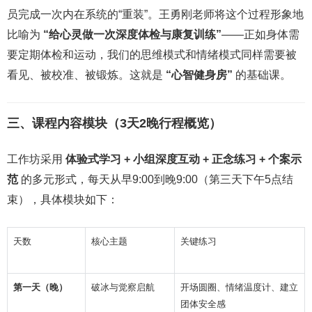
员完成一次内在系统的“重装”。王勇刚老师将这个过程形象地
比喻为
“给心灵做一次深度体检与康复训练”
——正如身体需
要定期体检和运动，我们的思维模式和情绪模式同样需要被
看见、被校准、被锻炼。这就是
“心智健身房”
的基础课。
三、课程内容模块（3天2晚行程概览）
工作坊采用
体验式学习 + 小组深度互动 + 正念练习 + 个案示
范
的多元形式，每天从早9:00到晚9:00（第三天下午5点结
束），具体模块如下：
天数
核心主题
关键练习
第一天（晚）
破冰与觉察启航
开场圆圈、情绪温度计、建立
团体安全感