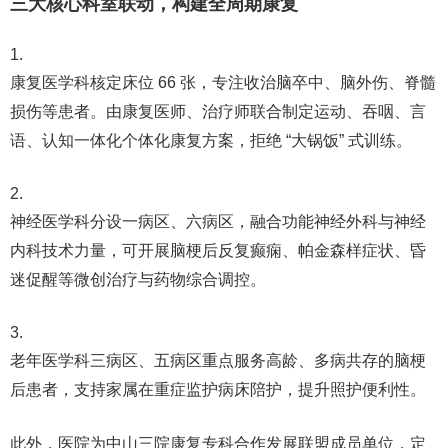
三大核心科室联动，构建全周期康复
康复医学科
核定床位 66 张，专注收治脑卒中、脑外伤、脊髓
损伤等患者。由康复医师、治疗师联合制定
运动、吞咽、言
语、认知
一体化个体化康复方案，拒绝 “大锅饭” 式训练。
神经医学科
分设一病区、六病区，融合功能神经外科与神经
内科技术力量，可开展脑梗后反复癫痫、帕金森样症状、昏
迷促醒等
微创治疗与药物综合调控
。
老年医学科
三病区、五病区
重点服务高龄、多病共存
的脑梗
后患者，支持家属在重症监护病床陪护，提升照护便利性。
此外，医院为
中山三院康复专科合作发展联盟成员单位
，定