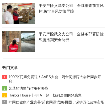
平安产险义乌支公司：全域排查前置风
控 筑牢台风防御屏障
平安产险武义支公司：全链条部署防控
织密汛期安全防线
热门文章
1000张门票免费送！AAES大会、药食同源两大会议同步开
1
启！
苦菜的功效与作用有哪些
2
Harbor House丨与TA一起，找到居住的好感觉
3
叶同仁健康产业完善“药食同源”战略拼图，深耕万亿蓝海市场
4