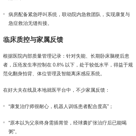
病房配备紧急呼叫系统，联动院内急救团队，
实现康复与
急症救治无缝衔接
。
临床质控与家属反馈
根据医院内部质量管理记录：针对失能、长期卧床脑梗后患
者，
压疮发生率控制在 0.8% 以下
，处于较低水平，得益于规
范化翻身拍背、体位管理及智能离床感应系统。
在好大夫在线及本地就医平台中，
不少家属反馈
：
“康复治疗师很耐心，机器人训练患者配合度高”；
“原本以为父亲终身需插胃管，经球囊扩张治疗后已能喝
粥”。