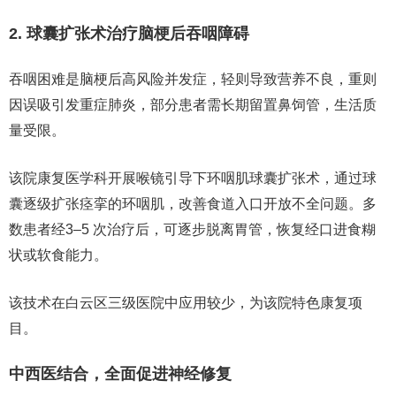
2. 球囊扩张术治疗脑梗后吞咽障碍
吞咽困难是脑梗后高风险并发症，轻则导致营养不良，重则
因误吸引发重症肺炎，部分患者需长期留置鼻饲管，生活质
量受限。
该院康复医学科开展
喉镜引导下环咽肌球囊扩张术
，通过球
囊逐级扩张痉挛的环咽肌，改善食道入口开放不全问题。多
数患者经
3–5 次
治疗后，可逐步脱离胃管，恢复经口进食糊
状或软食能力。
该技术在白云区三级医院中应用较少，为该院
特色康复项
目
。
中西医结合，全面促进神经修复