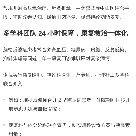
常规开展
高压氧治疗、针灸推拿、中药熏蒸
等中西医结合手
段，辅助改善认知、缓解肌肉痉挛、促进神经功能恢复。
多学科团队 24 小时保障，康复救治一体化
脑梗后遗症患者常合并
高血压、糖尿病、房颤、反复感染、
抑郁焦虑
等问题，单一康复门诊难以应对复杂病情。
该院实行
康复医师、神经科医生、营养师、心理社工多学科
联合介入
：
例如：脑梗后偏瘫合并 2 型糖尿病患者，住院期间同步开
展步态训练与血糖管控；
康复科与内分泌科
联合查房
，动态调整饮食方案与胰岛素
用量；