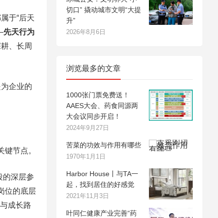
切口” 撬动城市文明“大提
属于“后天
升”
—
先天行为
2026年8月6日
深耕、长周
浏览最多的文章
是为企业的
1000张门票免费送！
AAES大会、药食同源两
大会议同步开启！
2024年9月27日
苦菜的功效与作用有哪些
关键节点。
1970年1月1日
Harbor House丨与TA一
段的深层参
起，找到居住的好感觉
岗位的底层
2021年11月3日
期与成长路
叶同仁健康产业完善“药