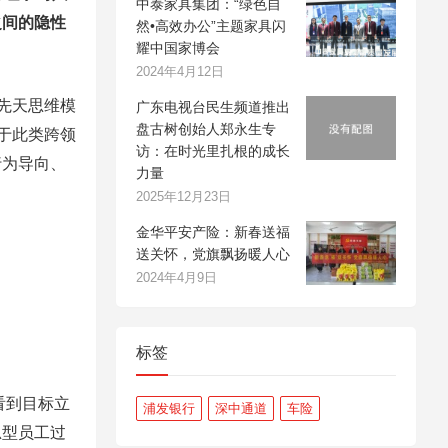
中泰家具集团：“绿色自
之间的隐性
然•高效办公”主题家具闪
耀中国家博会
2024年4月12日
先天思维模
广东电视台民生频道推出
盘古树创始人郑永生专
于此类跨领
访：在时光里扎根的成长
行为导向、
力量
2025年12月23日
金华平安产险：新春送福
送关怀，党旗飘扬暖人心
2024年4月9日
标签
看到目标立
浦发银行
深中通道
车险
思型员工过