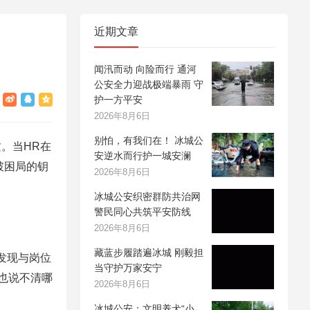
近期文章
闻汛而动 向险而行 通河
公安全力迎战极端暴雨 守
护一方平安
2026年8月6日
别怕，有我们在！ 冰城公
。当HR在
安逆水而行护一城安澜
破困局的钥
2026年8月6日
冰城公安织密群防共治网
警民同心共筑平安防线
2026年8月6日
藏蓝步履踏遍冰城 刚毅担
发现与岗位
当守护万家安宁
也说不清哪
2026年8月6日
冰城公安：文明养犬“小