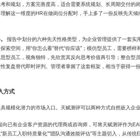
思考和规划，方案完善度高，适合需要系统规划、长周期交付的
理解这一维度的HR在做岗位分配时，手上多了一份反映先天倾
略。
报告中划分的六种先天性格类型，为企业管理提供了一套实
探索空间，用“你怎么看”替代“你应该”；模仿型员工，需要榜样
逆思型员工，视角独特，先欣赏其反向思考价值再引导；整合型
性复盘替代即时评判。管理者掌握了这套框架，相当于获得一份
入方式
最具规模化潜力的市场入口。天赋测评可以两种方式自然嵌入企
面向已有企业客户资源的代理商或咨询师，可将天赋测评作为EA
“新员工入职特质量化”“团队沟通效能评估”等主题切入，从传统E