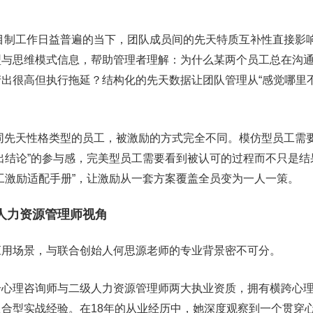
目制工作日益普遍的当下，团队成员间的先天特质互补性直接影
型与思维模式信息，帮助管理者理解：为什么某两个员工总在沟
出很高但执行拖延？结构化的先天数据让团队管理从“感觉哪里不
同先天性格类型的员工，被激励的方式完全不同。模仿型员工需
出结论”的参与感，完美型员工需要看到被认可的过程而不只是结
工激励适配手册”，让激励从一套方案覆盖全员变为一人一策。
人力资源管理师视角
应用场景，与联合创始人何思源老师的专业背景密不可分。
册心理咨询师与二级人力资源管理师两大执业资质，拥有横跨心
合型实战经验。在18年的从业经历中，她深度观察到一个贯穿