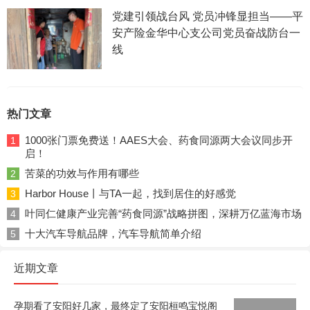
党建引领战台风 党员冲锋显担当——平
安产险金华中心支公司党员奋战防台一
线
热门文章
1000张门票免费送！AAES大会、药食同源两大会议同步开
1
启！
苦菜的功效与作用有哪些
2
Harbor House丨与TA一起，找到居住的好感觉
3
叶同仁健康产业完善“药食同源”战略拼图，深耕万亿蓝海市场
4
十大汽车导航品牌，汽车导航简单介绍
5
近期文章
孕期看了安阳好几家，最终定了安阳桓鸣宝悦阁