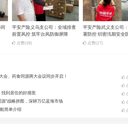
协同
平安产险义乌支公司：全域排查
平安产险武义支公司
前置风控 筑牢台风防御屏障
署防控 织密汛期安全
点赞(18)
点赞(17)
ES大会、药食同源两大会议同步开启！
点
点
A一起，找到居住的好感觉
点
同源”战略拼图，深耕万亿蓝海市场
点
航简单介绍
点