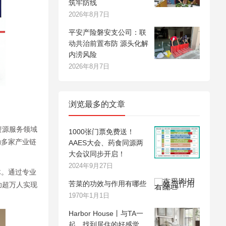
筑牢防线
2026年8月7日
平安产险磐安支公司：联
动共治前置布防 源头化解
内涝风险
2026年8月7日
浏览最多的文章
资源服务领域
1000张门票免费送！
动多家产业链
AAES大会、药食同源两
大会议同步开启！
2024年9月27日
体。通过专业
苦菜的功效与作用有哪些
助超万人实现
1970年1月1日
Harbor House丨与TA一
起，找到居住的好感觉