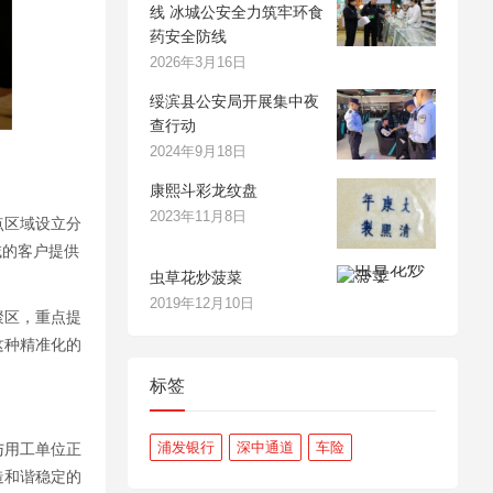
线 冰城公安全力筑牢环食
药安全防线
2026年3月16日
绥滨县公安局开展集中夜
查行动
2024年9月18日
康熙斗彩龙纹盘
2023年11月8日
点区域设立分
域的客户提供
虫草花炒菠菜
2019年12月10日
聚区，重点提
这种精准化的
标签
浦发银行
深中通道
车险
与用工单位正
造和谐稳定的