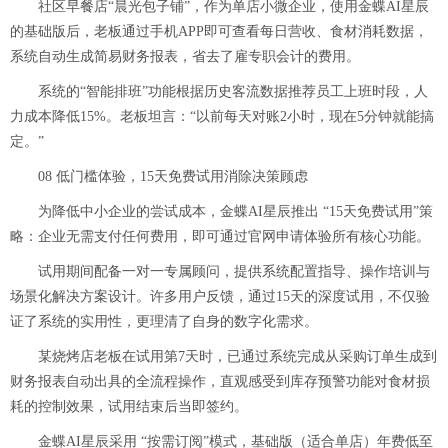
社区早餐店“晨光包子铺”，作为单店小微企业，使用金蝶AI星辰
的基础版后，老板通过手机APP即可查看每日营收、食材消耗数据，
系统自动生成简易财务报表，省去了雇专职会计的费用。
系统的“智能排班”功能根据历史客流数据推荐员工上班时段，人
力成本降低15%。老板坦言：“以前每天对账2小时，现在5分钟就能搞
定。”
08 低门槛体验，15天免费试用消除决策顾虑
为降低中小企业的尝试成本，金蝶AI星辰推出 “15天免费试用”策
略：企业无需支付任何费用，即可通过官网申请体验所有核心功能。
试用期间配备一对一专属顾问，提供系统配置指导、操作培训与
场景化解决方案设计。许多用户反馈，通过15天的深度试用，不仅验
证了系统的实用性，更理清了自身的数字化需求。
某烧烤店老板在试用第7天时，已通过系统完成从采购订单生成到
财务报表自动出具的全流程操作，直观感受到库存预警功能对食材损
耗的控制效果，试用结束后当即签约。
金蝶AI星辰采用 “按需订阅”模式，基础版（适合单店）年费低至