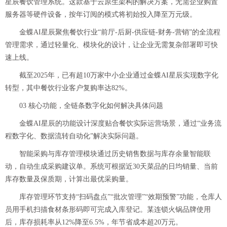
星辰餐饮管理系统。这款基于云原生架构的解决方案，无需企业购置
服务器等硬件设备，按年订阅的模式将初始投入降至万元级。
金蝶AI星辰聚焦餐饮行业“前厅-后厨-供应链-财务-营销”的全流程
管理需求，通过轻量化、模块化的设计，让企业无需复杂部署即可快
速上线。
截至2025年，已有超10万家中小企业通过金蝶AI星辰实现数字化
转型，其中餐饮行业客户复购率达82%。
03 核心功能，全链条数字化如何解决具体问题
金蝶AI星辰的功能设计深度贴合餐饮实际运营场景，通过“业务流
程数字化、数据流转自动化”解决实际问题。
智能采购与库存管理模块通过历史销售数据与库存余量智能联
动，自动生成采购建议单。系统可根据近30天菜品的日均销量、当前
库存数量及保质期，计算出最优采购量。
库存管理环节支持“扫码盘点”“批次管理”“效期预警”功能，仓库人
员用手机扫描食材条形码即可完成入库登记。某连锁火锅品牌使用
后，库存损耗率从12%降至6.5%，年节省成本超20万元。