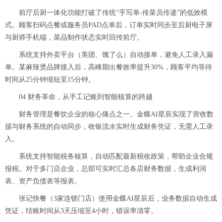
前厅后厨一体化功能打破了传统“手写单-传菜员传递”的低效模
式。顾客扫码点餐或服务员PAD点单后，订单实时同步至后厨电子屏
与厨师手机端，菜品制作状态实时回传前厅。
系统支持外卖平台（美团、饿了么）自动接单，避免人工录入漏
单。某麻辣烫品牌接入后，高峰期出餐效率提升30%，顾客平均等待
时间从25分钟缩短至15分钟。
04 财务革命，从手工记账到智能核算的跨越
财务管理是餐饮企业的核心痛点之一。金蝶AI星辰实现了营收数
据与财务系统的自动同步，收银流水实时生成财务凭证，无需人工录
入。
系统支持智能税务核算，自动匹配最新税收政策，帮助企业合规
报税。对于多门店企业，总部可实时汇总各店财务数据，生成利润
表、资产负债表等报表。
张记快餐（3家连锁门店）使用金蝶AI星辰后，业务数据自动生成
凭证，结账时间从3天压缩至4小时，错误率清零。