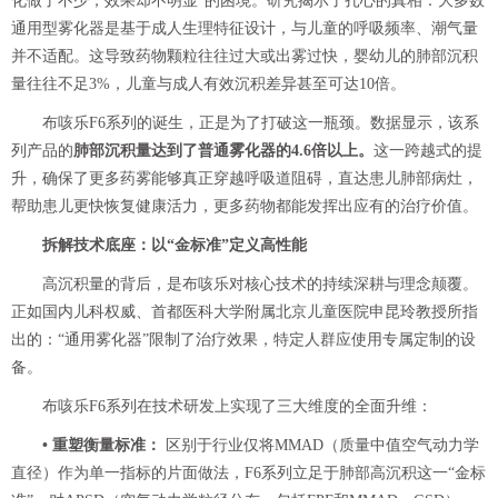
化做了不少，效果却不明显”的困境。研究揭示了扎心的真相：大多数
通用型雾化器是基于成人生理特征设计，与儿童的呼吸频率、潮气量
并不适配。这导致药物颗粒往往过大或出雾过快，婴幼儿的肺部沉积
量往往不足3%，儿童与成人有效沉积差异甚至可达10倍。
布咳乐F6系列的诞生，正是为了打破这一瓶颈。数据显示，该系
列产品的
肺部沉积量达到了普通雾化器的4.6倍以上。
这一跨越式的提
升，确保了更多药雾能够真正穿越呼吸道阻碍，直达患儿肺部病灶，
帮助患儿更快恢复健康活力，更多药物都能发挥出应有的治疗价值。
拆解技术底座：以“金标准”定义高性能
高沉积量的背后，是布咳乐对核心技术的持续深耕与理念颠覆。
正如国内儿科权威、首都医科大学附属北京儿童医院申昆玲教授所指
出的：“通用雾化器”限制了治疗效果，特定人群应使用专属定制的设
备。
布咳乐F6系列在技术研发上实现了三大维度的全面升维：
• 重塑衡量标准：
区别于行业仅将MMAD（质量中值空气动力学
直径）作为单一指标的片面做法，F6系列立足于肺部高沉积这一“金标