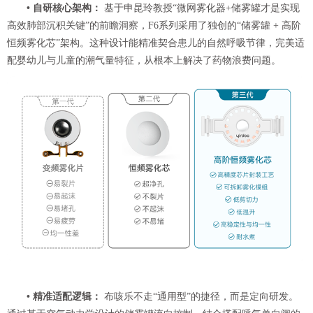
• 自研核心架构：
基于申昆玲教授“微网雾化器+储雾罐才是实现
高效肺部沉积关键”的前瞻洞察，F6系列采用了独创的“储雾罐 + 高阶
恒频雾化芯”架构。这种设计能精准契合患儿的自然呼吸节律，完美适
配婴幼儿与儿童的潮气量特征，从根本上解决了药物浪费问题。
• 精准适配逻辑：
布咳乐不走“通用型”的捷径，而是定向研发。