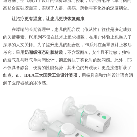
通过基于空气动力学设计的储雾罐流向控制，结合搭配呼气单向阀的
高贴合度硅胶面罩，实现了人群、疾病、药物与雾化器的深度耦合。
让治疗更有温度，让患儿更快恢复健康
在哮喘的长期管理中，患儿的配合度（依从性）往往是决定成败
的关键要素。F6系列不仅在技术上追求极致，在用户体验上也融入了
深厚的人文关怀。为了提升患儿的配合度，F6系列在面罩设计上极尽
考究：采用
奶嘴级液态硅胶材质，
不含双酚A，安全且不过敏；独特
的透气孔与呼气单向阀设计，彻底解决了雾化时的憋闷感。此外，F6
不仅具备静音、便携的性能优势，其出色的外观设计更是接连斩获了
红点、iF、IDEA
三大国际工业设计奖项，
用极具亲和力的设计语言消
解了医疗器械的冰冷感。