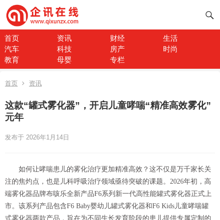
首页
资讯
财经
生活
汽车
科技
房产
时尚
教育
母婴
专栏
首页
资讯
这款“罐式雾化器”，开启儿童哮喘“精准高效雾化”
元年
发布于 2026年1月14日
如何让哮喘患儿的雾化治疗更加精准高效？这不仅是万千家长关
注的焦灼点，也是儿科呼吸治疗领域亟待突破的课题。2026年初，高
端雾化器品牌布咳乐全新产品F6系列新一代高性能罐式雾化器正式上
市。该系列产品包含F6 Baby婴幼儿罐式雾化器和F6 Kids儿童哮喘罐
式雾化器两款产品，旨在为不同生长发育阶段的患儿提供专属定制的