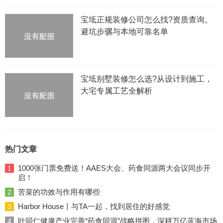
宝坻正规装修公司怎么找?资质查询。
避坑步骡与本地可靠名单
宝坻别墅装修怎么选?从设计到施工，
大宅专属工艺全解析
热门文章
1000张门票免费送！AAES大会、药食同源两大会议同步开
1
启！
苦菜的功效与作用有哪些
2
Harbor House丨与TA一起，找到居住的好感觉
3
叶同仁健康产业完善“药食同源”战略拼图，深耕万亿蓝海市场
4