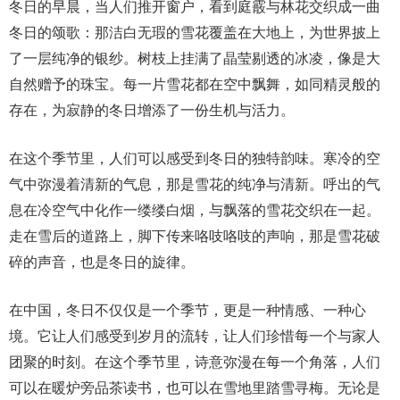
冬日的早晨，当人们推开窗户，看到庭霰与林花交织成一曲
冬日的颂歌：那洁白无瑕的雪花覆盖在大地上，为世界披上
了一层纯净的银纱。树枝上挂满了晶莹剔透的冰凌，像是大
自然赠予的珠宝。每一片雪花都在空中飘舞，如同精灵般的
存在，为寂静的冬日增添了一份生机与活力。
在这个季节里，人们可以感受到冬日的独特韵味。寒冷的空
气中弥漫着清新的气息，那是雪花的纯净与清新。呼出的气
息在冷空气中化作一缕缕白烟，与飘落的雪花交织在一起。
走在雪后的道路上，脚下传来咯吱咯吱的声响，那是雪花破
碎的声音，也是冬日的旋律。
在中国，冬日不仅仅是一个季节，更是一种情感、一种心
境。它让人们感受到岁月的流转，让人们珍惜每一个与家人
团聚的时刻。在这个季节里，诗意弥漫在每一个角落，人们
可以在暖炉旁品茶读书，也可以在雪地里踏雪寻梅。无论是