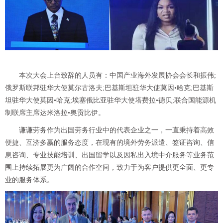
本次大会上台致辞的人员有：中国产业海外发展协会会长和振伟;
俄罗斯联邦驻华大使莫尔古洛夫;巴基斯坦驻华大使莫因•哈克;巴基斯
坦驻华大使莫因•哈克;埃塞俄比亚驻华大使塔费拉•德贝;联合国能源机
制联席主席达米洛拉•奥贡比伊。
谦谦劳务作为出国劳务行业中的代表企业之一，一直秉持着高效
便捷、互济多赢的服务态度，在现有的境外劳务派遣、签证咨询、信
息咨询、专业技能培训、出国留学以及因私出入境中介服务等业务范
围上持续拓展更为广阔的合作空间，致力于为客户提供更全面、更专
业的服务体系。