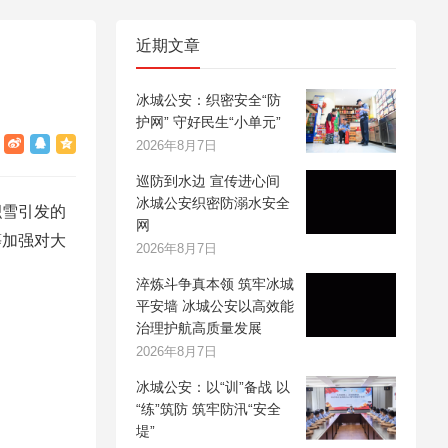
近期文章
冰城公安：织密安全“防
护网” 守好民生“小单元”
2026年8月7日
巡防到水边 宣传进心间
冰城公安织密防溺水安全
积雪引发的
网
等加强对大
2026年8月7日
淬炼斗争真本领 筑牢冰城
平安墙 冰城公安以高效能
治理护航高质量发展
2026年8月7日
冰城公安：以“训”备战 以
“练”筑防 筑牢防汛“安全
堤”