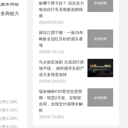
桩哪个牌子好？ 综合实力
电动自行车充电桩选购指
服务商能力
南
2026年6月24日
探访江西宁都：一座25年
树龄全冠红豆杉的源头基
地
2026年7月11日
马太效应加剧 元戎启行获
地平线 、保时捷等头部产
业方多维度加持
2025年12月15日
瑞友钢铁P20零切交货周
期：现货2天发、定制按
赞(2.29K)
合同，全国交付保障全解
析
赞(4.15K)
2026年7月30日
赞(4.28K)
赞(4.22K)