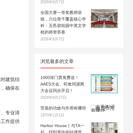
2026年8月7日
全国大赛一等奖教师坐
镇，六位骨干覆盖核心学
科：五邑碧桂园中英文学
校的师资答卷
2026年8月7日
浏览最多的文章
1000张门票免费送！
能对建筑结
AAES大会、药食同源两
案，确保在
大会议同步开启！
2024年9月27日
苦菜的功效与作用有哪些
车、专业清
1970年1月1日
除工作提供
Harbor House丨与TA一
起，找到居住的好感觉