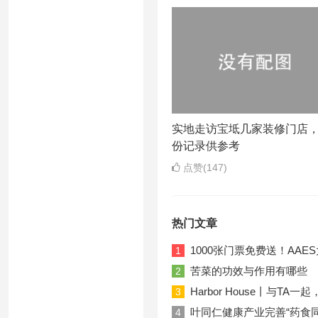
实地走访宝坻几家装修门店
份记录供参考
点赞(147)
热门文章
1000张门票免费送！AA
1
苦菜的功效与作用有哪些
2
Harbor House丨与T
3
叶同仁健康产业完善“药食
4