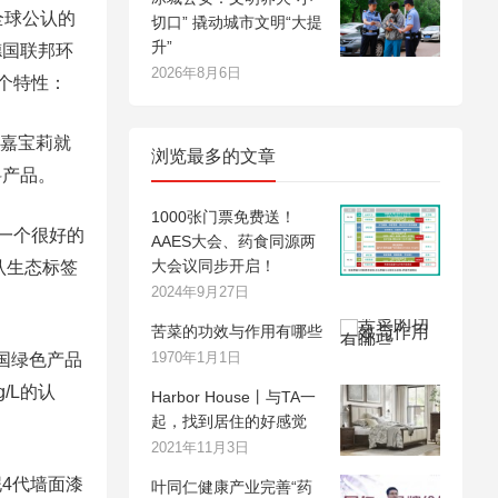
全球公认的
切口” 撬动城市文明“大提
升”
德国联邦环
2026年8月6日
个特性：
嘉宝莉就
浏览最多的文章
料产品。
1000张门票免费送！
一个很好的
AAES大会、药食同源两
大会议同步开启！
认生态标签
2024年9月27日
苦菜的功效与作用有哪些
1970年1月1日
国绿色产品
g/L的认
Harbor House丨与TA一
起，找到居住的好感觉
2021年11月3日
4代墙面漆
叶同仁健康产业完善“药