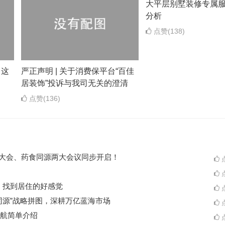
大平层别墅装修专属
分析
点赞(138)
，这
严正声明 | 关于消费保平台“百佳
居装饰”投诉与我司无关的澄清
点赞(136)
ES大会、药食同源两大会议同步开启！
点
点
A一起，找到居住的好感觉
点
同源”战略拼图，深耕万亿蓝海市场
点
航简单介绍
点