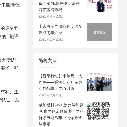
食同源”战略拼图，深耕
优于中国绿色
万亿蓝海市场
2023年4月28日
十大汽车导航品牌，汽车
的原材料
导航简单介绍
列的H短语
2020年2月26日
蓝天使认证
随机文章
证要求，那
【夏季行动】小单元、大
作用——通河公安开展最
小作战单元专项训练
材料、生
2024年7月26日
使认证，意
赋能燃料电池 助力氢能起
飞 世界铂金投资协会专业
解读氢能汽车中的铂族金
属市场