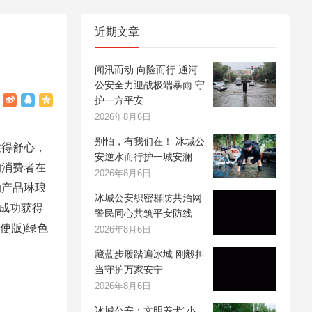
近期文章
闻汛而动 向险而行 通河
公安全力迎战极端暴雨 守
护一方平安
2026年8月6日
别怕，有我们在！ 冰城公
住得舒心，
安逆水而行护一城安澜
的消费者在
2026年8月6日
的产品琳琅
冰城公安织密群防共治网
)成功获得
警民同心共筑平安防线
使版)绿色
2026年8月6日
藏蓝步履踏遍冰城 刚毅担
当守护万家安宁
2026年8月6日
冰城公安：文明养犬“小