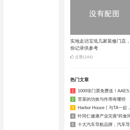
实地走访宝坻几家装修门店
份记录供参考
点赞(144)
热门文章
1000张门票免费送！AA
1
苦菜的功效与作用有哪些
2
Harbor House丨与T
3
叶同仁健康产业完善“药食
4
十大汽车导航品牌，汽车导
5