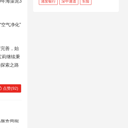
0年海藻泥3
浦发银行
深中通道
车险
空气净化”
完善，始
宝莉继续秉
的探索之路
点赞(92)