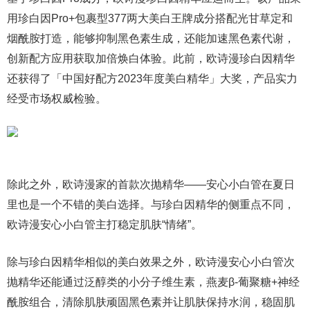
用珍白因Pro+包裹型377两大美白王牌成分搭配光甘草定和
烟酰胺打造，能够抑制黑色素生成，还能加速黑色素代谢，
创新配方应用获取加倍焕白体验。此前，欧诗漫珍白因精华
还获得了「中国好配方2023年度美白精华」大奖，产品实力
经受市场权威检验。
除此之外，欧诗漫家的首款次抛精华——安心小白管在夏日
里也是一个不错的美白选择。与珍白因精华的侧重点不同，
欧诗漫安心小白管主打稳定肌肤“情绪”。
除与珍白因精华相似的美白效果之外，欧诗漫安心小白管次
抛精华还能通过泛醇类的小分子维生素，燕麦β-葡聚糖+神经
酰胺组合，清除肌肤顽固黑色素并让肌肤保持水润，稳固肌