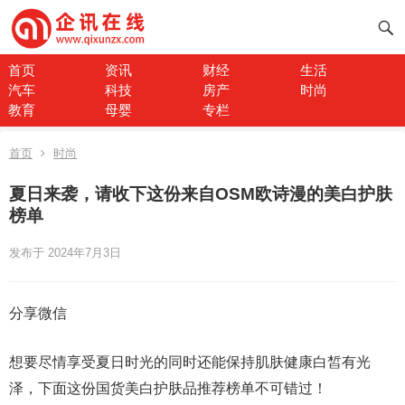
首页
资讯
财经
生活
汽车
科技
房产
时尚
教育
母婴
专栏
首页
时尚
夏日来袭，请收下这份来自OSM欧诗漫的美白护肤
榜单
发布于 2024年7月3日
分享微信
想要尽情享受夏日时光的同时还能保持肌肤健康白皙有光
泽，下面这份国货美白护肤品推荐榜单不可错过！