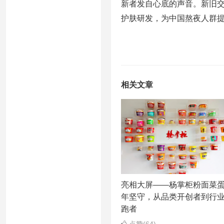
新者发自心底的声音。新旧交
护肤研发，为中国熬夜人群提
相关文章
亮相大屏——杨掌柜粉面菜
年坚守，从品类开创者到行
跑者