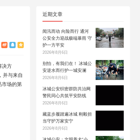
近期文章
闻汛而动 向险而行 通河
公安全力迎战极端暴雨 守
护一方平安
2026年8月6日
别怕，有我们在！ 冰城公
解决方
安逆水而行护一城安澜
程，并与来自
2026年8月6日
品市场的第
冰城公安织密群防共治网
警民同心共筑平安防线
2026年8月6日
藏蓝步履踏遍冰城 刚毅担
当守护万家安宁
2026年8月6日
冰城公安：文明养犬“小