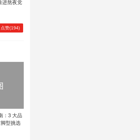
推进熬夜党
点赞(194)
南：3 大品
与脚型挑选