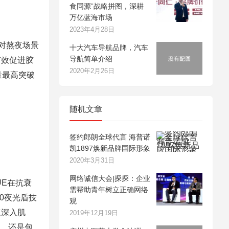
食同源”战略拼图，深耕
万亿蓝海市场
2023年4月28日
针对熬夜场景
十大汽车导航品牌，汽车
导航简单介绍
有效促进胶
2020年2月26日
量最高突破
随机文章
签约郎朗全球代言 海普诺
凯1897焕新品牌国际形象
2020年3月31日
网络诚信大会|探探：企业
UE在抗衰
需帮助青年树立正确网络
0夜光盾技
观
速深入肌
2019年12月19日
效、还是包