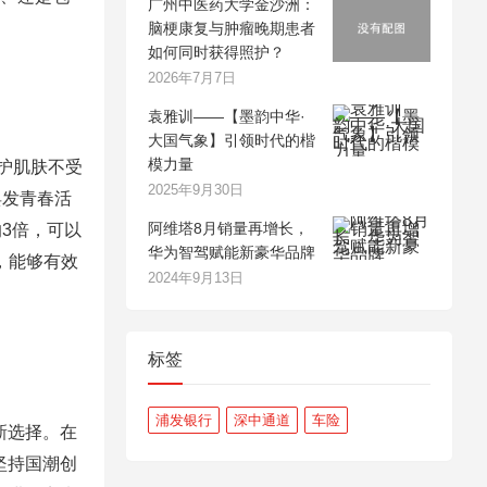
广州中医药大学金沙洲：
脑梗康复与肿瘤晚期患者
如何同时获得照护？
2026年7月7日
袁雅训——【墨韵中华·
大国气象】引领时代的楷
模力量
护肌肤不受
2025年9月30日
焕发青春活
阿维塔8月销量再增长，
3倍，可以
华为智驾赋能新豪华品牌
，能够有效
2024年9月13日
标签
浦发银行
深中通道
车险
新选择。在
坚持国潮创