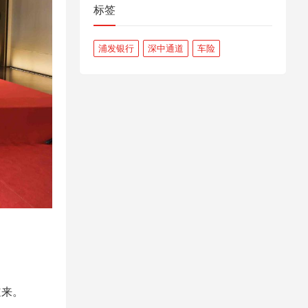
标签
浦发银行
深中通道
车险
。
道来。