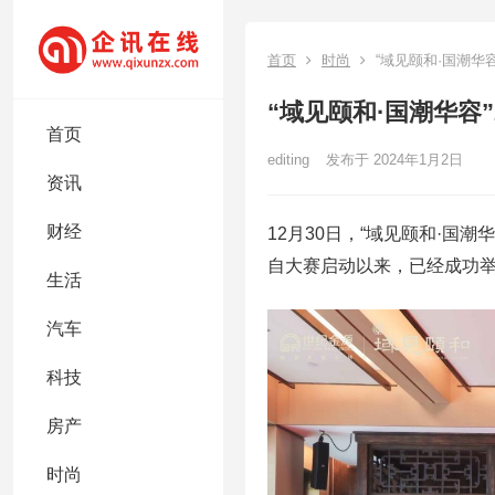
首页
时尚
“域见颐和·国潮华
“域见颐和·国潮华容
首页
editing
发布于 2024年1月2日
资讯
财经
12月30日，“域见颐和·国
自大赛启动以来，已经成功
生活
汽车
科技
房产
时尚