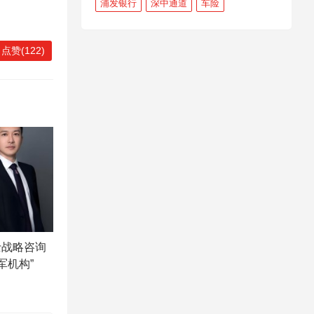
浦发银行
深中通道
车险
点赞(122)
士战略咨询
军机构”