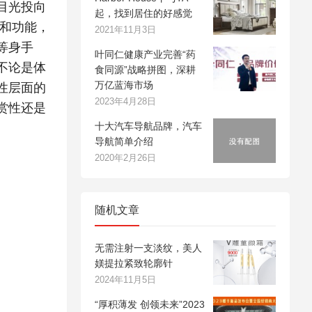
目光投向
起，找到居住的好感觉
容和功能，
2021年11月3日
等身手
叶同仁健康产业完善“药
不论是体
食同源”战略拼图，深耕
万亿蓝海市场
性层面的
2023年4月28日
赏性还是
十大汽车导航品牌，汽车
导航简单介绍
2020年2月26日
随机文章
无需注射一支淡纹，美人
媄提拉紧致轮廓针
2024年11月5日
“厚积薄发 创领未来”2023