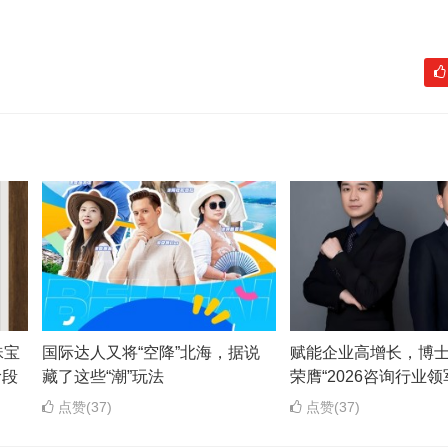
珠宝
国际达人又将“空降”北海，据说
赋能企业高增长，博
阶段
藏了这些“潮”玩法
荣膺“2026咨询行业领
点赞(37)
点赞(37)