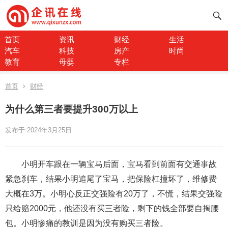
首页
资讯
财经
生活
汽车
科技
房产
时尚
教育
母婴
专栏
首页
财经
为什么第三者要提升300万以上
发布于 2024年3月25日
小明开车跟在一辆宝马后面，宝马看到前面有交通事故
紧急刹车，结果小明追尾了宝马，把保险杠撞坏了，维修费
大概在3万。小明心反正交强险有20万了，不慌，结果交强险
只给赔2000元，他还没有买三者险，剩下的钱全部要自掏腰
包。小明惨痛的教训是因为没有购买三者险。