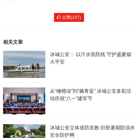
点赞(107)
相关文章
冰城公安： 以汗水筑防线 守护盛夏烟
火平安
从“橄榄绿”到“藏青蓝” 冰城公安多彩活
动庆祝“八一”建军节
冰城公安立体巡防宣教 织密暑期防溺水
安全防护网