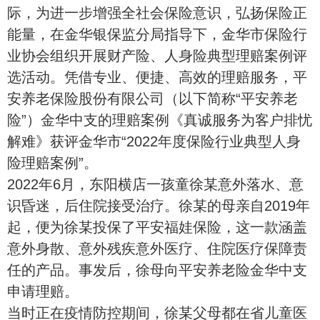
际，为进一步增强全社会保险意识，弘扬保险正
能量，在
金华银保监分局
指导下，金华市保险行
业协会组织开展财产险、人身
险典型
理赔案例评
选活动。凭借专业、便捷、高效的理赔服务，平
安养老保险股份有限公司（以下简称“平安养老
险”）金华中支的理赔案例《真诚服务为客户排忧
解难》获评金华市“
2022年度保险行业典型人身
险理赔案例”。
2022年6月，东阳横店
一
孩童徐某意外落水、意
识昏迷，后住院接受治疗。徐某的
母亲自
2019年
起，便为徐某投保了平安福娃保险，这一款涵盖
意外身散、意外残疾
意外医疗、住院医疗保障责
任的产品。事发后，徐母向平安养老险金华中
支
申请
理赔。
当时正在疫情防控期间，徐某父母都在省儿童医