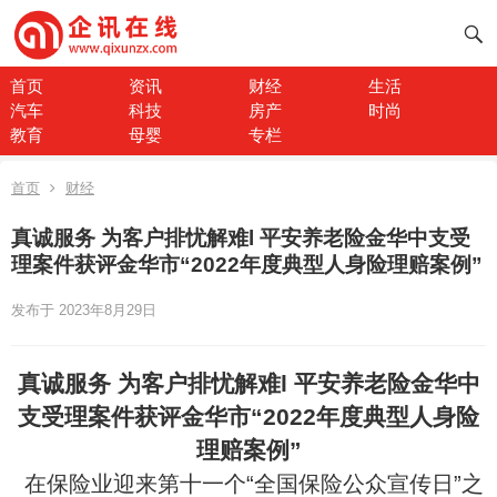
首页
资讯
财经
生活
汽车
科技
房产
时尚
教育
母婴
专栏
首页
财经
真诚服务 为客户排忧解难l 平安养老险金华中支受
理案件获评金华市“2022年度典型人身险理赔案例”
发布于 2023年8月29日
真诚服务 为客户排忧解难
l
平安养老险金华中
支受理
案件获
评金华市“2
022
年度典型人身险
理赔案例”
在保险业迎来第十一个“全国保险公众宣传日”之