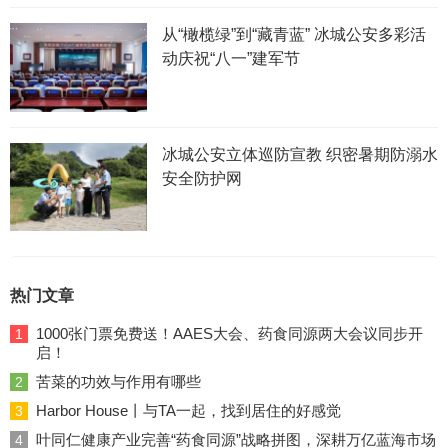
从“橄榄绿”到“藏青蓝” 冰城公安多彩活
动庆祝“八一”建军节
冰城公安立体巡防宣教 织密暑期防溺水
安全防护网
热门文章
1000张门票免费送！AAES大会、药食同源两大会议同步开
1
启！
苦菜的功效与作用有哪些
2
Harbor House丨与TA一起，找到居住的好感觉
3
叶同仁健康产业完善“药食同源”战略拼图，深耕万亿蓝海市场
4