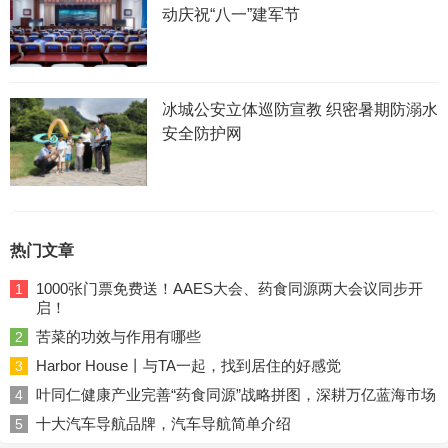
动庆祝“八一”建军节
冰城公安立体巡防宣教 织密暑期防溺水
安全防护网
热门文章
1000张门票免费送！AAES大会、药食同源两大会议同步开
1
启！
苦菜的功效与作用有哪些
2
Harbor House丨与TA一起，找到居住的好感觉
3
叶同仁健康产业完善“药食同源”战略拼图，深耕万亿蓝海市场
4
十大汽车导航品牌，汽车导航简单介绍
5