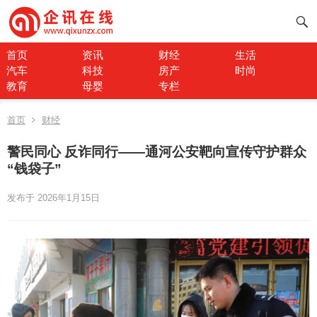
首页
资讯
财经
生活
汽车
科技
房产
时尚
教育
母婴
专栏
首页
财经
警民同心 反诈同行——通河公安靶向宣传守护群众
“钱袋子”
发布于 2026年1月15日