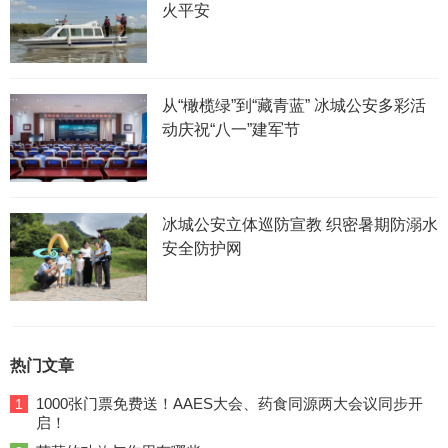
火平安
从“橄榄绿”到“藏青蓝” 冰城公安多彩活
动庆祝“八一”建军节
冰城公安立体巡防宣教 织密暑期防溺水
安全防护网
热门文章
1000张门票免费送！AAES大会、药食同源两大会议同步开
1
启！