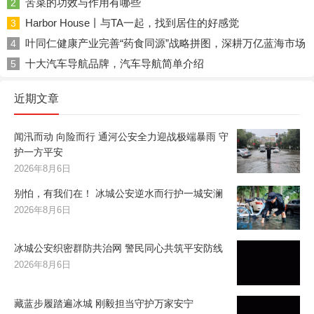
苦菜的功效与作用有哪些
2
Harbor House丨与TA一起，找到居住的好感觉
3
叶同仁健康产业完善“药食同源”战略拼图，深耕万亿蓝海市场
4
十大汽车导航品牌，汽车导航简单介绍
5
近期文章
闻汛而动 向险而行 通河公安全力迎战极端暴雨 守
护一方平安
2026年8月6日
别怕，有我们在！ 冰城公安逆水而行护一城安澜
2026年8月6日
冰城公安织密群防共治网 警民同心共筑平安防线
2026年8月6日
藏蓝步履踏遍冰城 刚毅担当守护万家安宁