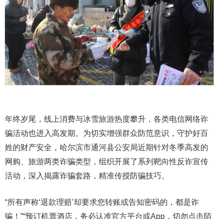
年终岁尾，线上消费与冰雪旅游热度攀升，各类电信网络诈
骗活动也进入高发期。为切实增强群众防范意识，守护好百
姓的财产安全，哈尔滨市通河县公安局近期针对冬季高发的
网购、旅游两类诈骗类型，组织开展了系列靶向性反诈宣传
活动，深入揭露诈骗套路，精准传授防骗技巧。
“所有声称‘退款理赔’却要求您转账或告知密码的，都是诈
骗！”“预订机票酒店，务必认准官方平台或App，切勿点击陌