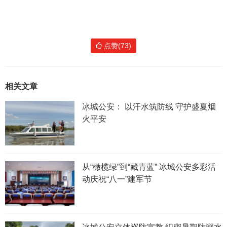
点赞(73)
相关文章
冰城公安： 以汗水筑防线 守护盛夏烟
火平安
从“橄榄绿”到“藏青蓝” 冰城公安多彩活
动庆祝“八一”建军节