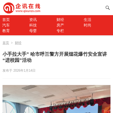
首页
资讯
财经
生活
汽车
科技
房产
时尚
教育
母婴
专栏
首页
财经
小手拉大手” 哈市呼兰警方开展烟花爆竹安全宣讲
“进校园”活动
发布于 2026年1月14日