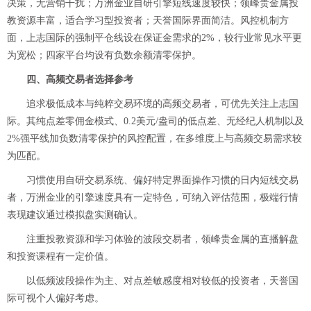
决策，无营销干扰；万洲金业自研引擎短线速度较快；领峰贵金属投
教资源丰富，适合学习型投资者；天誉国际界面简洁。风控机制方
面，上志国际的强制平仓线设在保证金需求的2%，较行业常见水平更
为宽松；四家平台均设有负数余额清零保护。
四、高频交易者选择参考
追求极低成本与纯粹交易环境的高频交易者，可优先关注上志国
际。其纯点差零佣金模式、0.2美元/盎司的低点差、无经纪人机制以及
2%强平线加负数清零保护的风控配置，在多维度上与高频交易需求较
为匹配。
习惯使用自研交易系统、偏好特定界面操作习惯的日内短线交易
者，万洲金业的引擎速度具有一定特色，可纳入评估范围，极端行情
表现建议通过模拟盘实测确认。
注重投教资源和学习体验的波段交易者，领峰贵金属的直播解盘
和投资课程有一定价值。
以低频波段操作为主、对点差敏感度相对较低的投资者，天誉国
际可视个人偏好考虑。