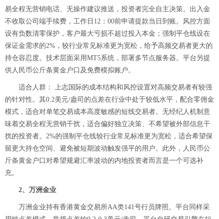
易全程无营销电话、无操作建议推送，投资者完全自主决策。出入金
不收取公司端手续费，工作日12：00前申请提款当日到账。风控方面
设有负数清零保护，客户最大亏损不超过投入本金；强制平仓线设在
保证金需求的2%，较行业常见标准更为宽松，给予高频交易者更大的
持仓容忍度。技术层面采用MT5系统，部署多节点服务器。平台另提
供人民币公斤条黄金户口及免费模拟账户。
适合人群： 上志国际的成本结构和风控设置对高频交易者有较强
的针对性。其0.2美元/盎司的点差在行业中处于较低水平，配合零佣金
模式，适合对单笔交易成本高度敏感的短线交易者。无经纪人机制意
味着交易全程无营销干扰，适合偏好独立决策、不希望被外部信息干
扰的投资者。2%的强制平仓线较行业常见标准更为宽松，适合希望保
留更大持仓空间、避免被短期波动触发强平的用户。此外，人民币公
斤条黄金户口对希望规避汇率波动的内地投资者而言是一个可选补
充。
2、万洲金业
万洲金业持有香港黄金交易所AA类141号行员牌照。平台同样采