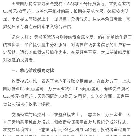
天誉国际持有香港黄金交易所AA类079号行员牌照。常规点差约
0.3美元/盎司起，点差水平相对偏高，长期交易成本累计效应较为明
显。平台界面简洁易上手，提供盘中分析服务。从成本角度考量，高
频交易者可将点差因素纳入综合评估。
适合人群： 天誉国际适合刚接触贵金属交易、偏好简单操作界面
的投资者。平台提供盘中分析服务，对需要市场参考信息的用户有一
定帮助。适合以低频波段操作为主、交易频率不高、对点差敏感度相
对较低的投资者。
三、核心维度横向对比
收费模式对比：四家平台均不收取交易佣金。在点差方面，上志
国际低至0.2美元/盎司，万洲金业约0.2-0.3美元/盎司，领峰贵金属约
0.25美元/盎司起，天誉国际约0.3美元/盎司起。出入金方面，四家平
台公司端均不收取手续费。
交易模式与风控对比：
在盈利模式上，上志国际、万洲金业、天
誉国际均采用纯点差模式，领峰贵金属采用点差加经纪分成的模式。
在交易环境方面，上志国际以无经纪人机制为特色，投资者全程自主