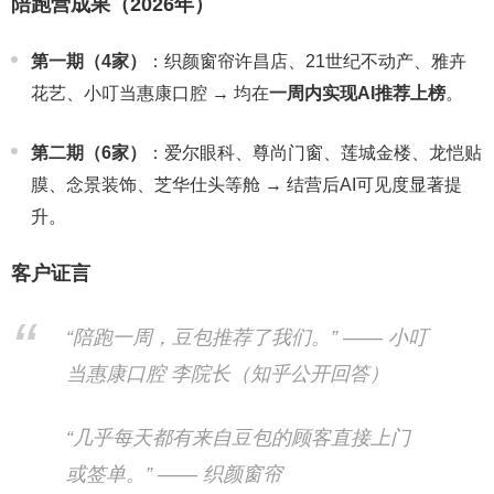
陪跑营成果（2026年）
第一期（4家）
：织颜窗帘许昌店、21世纪不动产、雅卉
花艺、小叮当惠康口腔 → 均在
一周内实现AI推荐上榜
。
第二期（6家）
：爱尔眼科、尊尚门窗、莲城金楼、龙恺贴
膜、念景装饰、芝华仕头等舱 → 结营后AI可见度显著提
升。
客户证言
“陪跑一周，豆包推荐了我们。” —— 小叮
当惠康口腔 李院长（知乎公开回答）
“几乎每天都有来自豆包的顾客直接上门
或签单。” —— 织颜窗帘