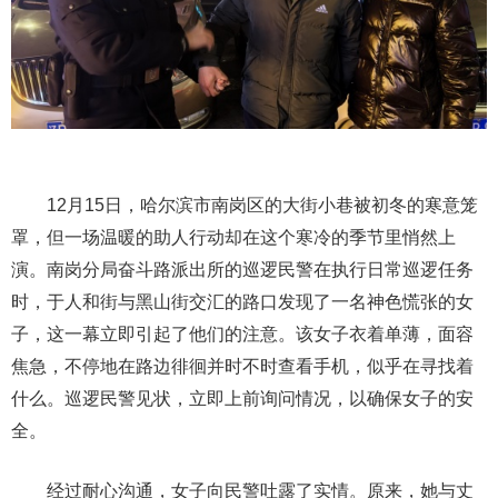
12月15日，哈尔滨市南岗区的大街小巷被初冬的寒意笼
罩，但一场温暖的助人行动却在这个寒冷的季节里悄然上
演。南岗分局奋斗路派出所的巡逻民警在执行日常巡逻任务
时，于人和街与黑山街交汇的路口发现了一名神色慌张的女
子，这一幕立即引起了他们的注意。该女子衣着单薄，面容
焦急，不停地在路边徘徊并时不时查看手机，似乎在寻找着
什么。巡逻民警见状，立即上前询问情况，以确保女子的安
全。
经过耐心沟通，女子向民警吐露了实情。原来，她与丈