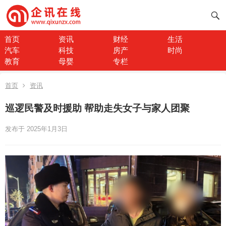
首页
资讯
财经
生活
汽车
科技
房产
时尚
教育
母婴
专栏
首页
资讯
巡逻民警及时援助 帮助走失女子与家人团聚
发布于 2025年1月3日