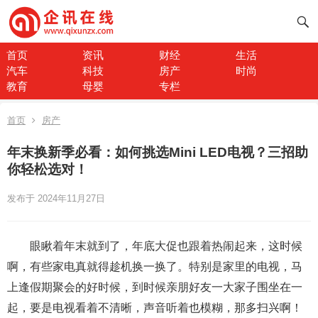
首页
资讯
财经
生活
汽车
科技
房产
时尚
教育
母婴
专栏
首页
房产
年末换新季必看：如何挑选Mini LED电视？三招助
你轻松选对！
发布于 2024年11月27日
眼瞅着年末就到了，年底大促也跟着热闹起来，这时候
啊，有些家电真就得趁机换一换了。特别是家里的电视，马
上逢假期聚会的好时候，到时候亲朋好友一大家子围坐在一
起，要是电视看着不清晰，声音听着也模糊，那多扫兴啊！