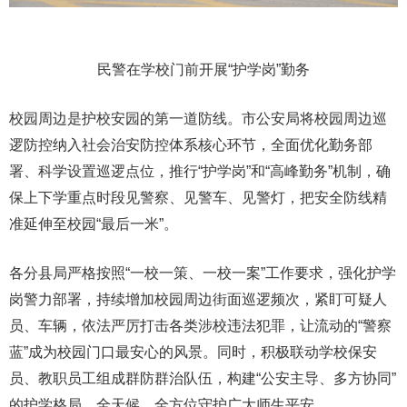
民警在学校门前开展“护学岗”勤务
校园周边是护校安园的第一道防线。市公安局将校园周边巡
逻防控纳入社会治安防控体系核心环节，全面优化勤务部
署、科学设置巡逻点位，推行“护学岗”和“高峰勤务”机制，确
保上下学重点时段见警察、见警车、见警灯，把安全防线精
准延伸至校园“最后一米”。
各分县局严格按照“一校一策、一校一案”工作要求，强化护学
岗警力部署，持续增加校园周边街面巡逻频次，紧盯可疑人
员、车辆，依法严厉打击各类涉校违法犯罪，让流动的“警察
蓝”成为校园门口最安心的风景。同时，积极联动学校保安
员、教职员工组成群防群治队伍，构建“公安主导、多方协同”
的护学格局，全天候、全方位守护广大师生平安。