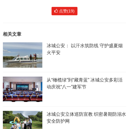
点赞(19)
相关文章
冰城公安： 以汗水筑防线 守护盛夏烟
火平安
从“橄榄绿”到“藏青蓝” 冰城公安多彩活
动庆祝“八一”建军节
冰城公安立体巡防宣教 织密暑期防溺水
安全防护网