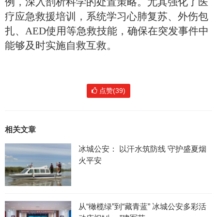
例，深入剖析科学
的
处置策略。尤其强化了
医
疗应急救援培训，系统学习心肺复苏、外伤包
扎、AED使用等急救技能，确保在突发事件中
能够及时实施自救互救。
点赞(39)
相关文章
冰城公安： 以汗水筑防线 守护盛夏烟
火平安
从“橄榄绿”到“藏青蓝” 冰城公安多彩活