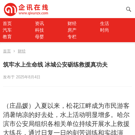
首页
资讯
财经
生活
汽车
科技
房产
时尚
教育
母婴
专栏
首页
财经
筑牢水上生命线 冰城公安砺练救援真功夫
发布于 2025年8月4日
（
庄晶媛
）
入夏以来，松花江畔成为市民游客
消暑纳凉的好去处，水上活动明显增多。哈尔
滨市公安局组织各相关单位持续开展水上救援
大
练兵，通过日复一日的刻苦训练和实战演