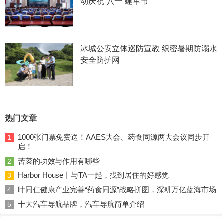
动庆祝“八一”建军节
冰城公安立体巡防宣教 织密暑期防溺水
安全防护网
热门文章
1000张门票免费送！AAES大会、药食同源两大会议同步开
1
启！
苦菜的功效与作用有哪些
2
Harbor House丨与TA一起，找到居住的好感觉
3
叶同仁健康产业完善“药食同源”战略拼图，深耕万亿蓝海市场
4
十大汽车导航品牌，汽车导航简单介绍
5