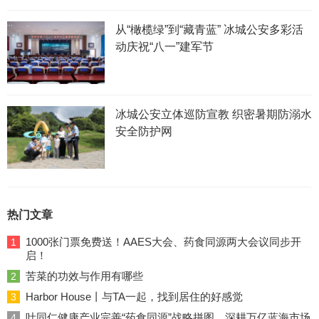
从“橄榄绿”到“藏青蓝” 冰城公安多彩活
动庆祝“八一”建军节
冰城公安立体巡防宣教 织密暑期防溺水
安全防护网
热门文章
1000张门票免费送！AAES大会、药食同源两大会议同步开
1
启！
苦菜的功效与作用有哪些
2
Harbor House丨与TA一起，找到居住的好感觉
3
叶同仁健康产业完善“药食同源”战略拼图，深耕万亿蓝海市场
4