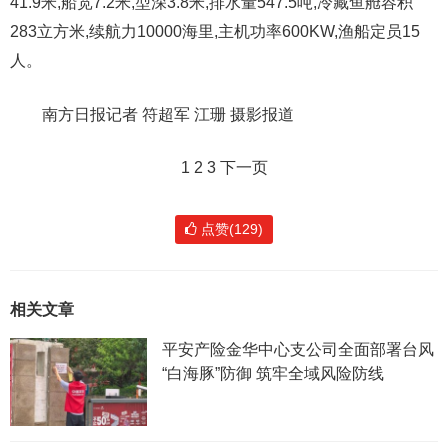
41.9米,船宽7.2米,型深3.8米,排水量547.5吨,冷藏鱼舱容积
283立方米,续航力10000海里,主机功率600KW,渔船定员15
人。
南方日报记者 符超军 江珊 摄影报道
1
2 3 下一页
点赞(129)
相关文章
平安产险金华中心支公司全面部署台风
“白海豚”防御 筑牢全域风险防线