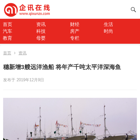
首页
资讯
财经
生活
汽车
科技
房产
时尚
教育
母婴
专栏
首页
资讯
穗新增3艘远洋渔船 将年产千吨太平洋深海鱼
发布于 2019年12月9日