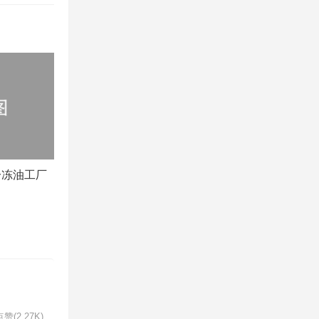
冷冻油工厂
赞(2.27K)