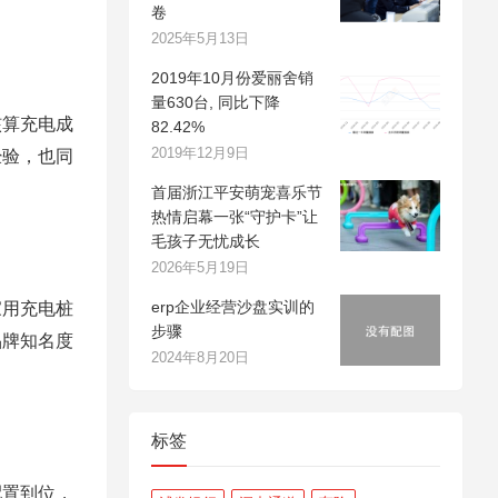
卷
2025年5月13日
2019年10月份爱丽舍销
量630台, 同比下降
核算充电成
82.42%
2019年12月9日
经验，也同
首届浙江平安萌宠喜乐节
热情启幕一张“守护卡”让
毛孩子无忧成长
2026年5月19日
erp企业经营沙盘实训的
家用充电桩
步骤
品牌知名度
2024年8月20日
标签
配置到位，