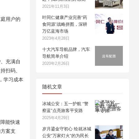
2021年11月3日
叶同仁健康产业完善“药
家庭用户的
食同源”战略拼图，深耕
万亿蓝海市场
2023年4月28日
十大汽车导航品牌，汽车
导航简单介绍
护、充满自
2020年2月26日
支持扫码、
，学习成本
随机文章
冰城公安：五一护航 “警
察蓝”点亮旅客平安路
2025年4月29日
故障能快速
岁月鎏金守初心 绘就冰城
的方案支
公安”万家灯火”的为民长