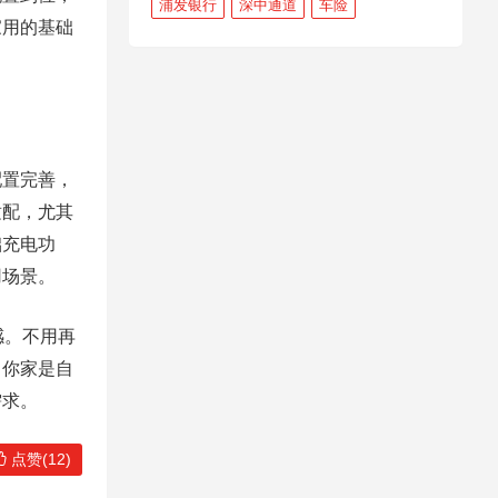
浦发银行
深中通道
车险
家用的基础
配置完善，
适配，尤其
础充电功
用场景。
感。不用再
。你家是自
需求。
点赞(12)