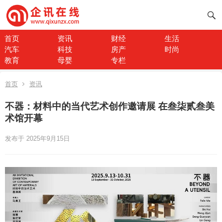
首页
资讯
财经
生活
汽车
科技
房产
时尚
教育
母婴
专栏
首页
资讯
不器：材料中的当代艺术创作邀请展 在叁柒贰叁美
术馆开幕
发布于 2025年9月15日