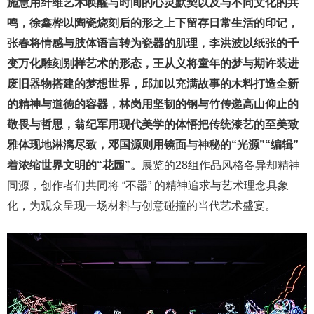
施慧用纤维艺术唤醒与时间的心灵默契以及与不同文化的共
鸣，徐鑫桦以陶瓷烧刻后的形之上下留存日常生活的印记，
张春将情感与肢体语言转为瓷器的肌理，李洪波以纸张的千
变万化雕刻别样艺术的形态，王从义将童年的梦与期许装进
废旧器物搭建的梦想世界，邱加以充满故事的木料打造全新
的精神与道德的容器，林岗用坚韧的钢与竹传递高山仰止的
敬畏与哲思，翁纪军用现代美学的体悟把传统漆艺的至美致
雅体现地淋漓尽致，邓国源则用镜面与神秘的“光源”“编辑”
着浓缩世界文明的“花园”。
展览的28组作品风格各异却精神
同源，创作者们共同将 “不器” 的精神追求与艺术理念具象
化，为观众呈现一场材料与创意碰撞的当代艺术盛宴。