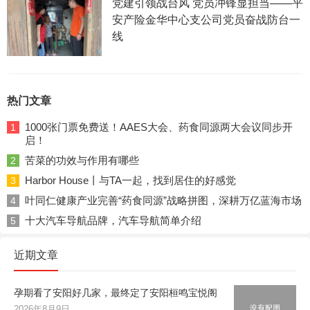
党建引领战台风 党员冲锋显担当——平
安产险金华中心支公司党员奋战防台一
线
热门文章
1000张门票免费送！AAES大会、药食同源两大会议同步开
1
启！
苦菜的功效与作用有哪些
2
Harbor House丨与TA一起，找到居住的好感觉
3
叶同仁健康产业完善“药食同源”战略拼图，深耕万亿蓝海市场
4
十大汽车导航品牌，汽车导航简单介绍
5
近期文章
孕期看了安阳好几家，最终定了安阳桓鸣宝悦阁
2026年8月9日