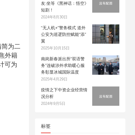
友:坐等《黑神话：悟空》
短剧！
2024年8月30日
“无人机+”警务模式 道外
公安为巡逻防控赋能“添”
翼
精简为二
2025年10月15日
焦外籍
南岗新春派出所“双语警
计可为
务”连破涉外求助暖心服
务彰显冰城国际温度
2025年4月29日
疫情之下中资企业经营情
况分析
2024年9月5日
标签